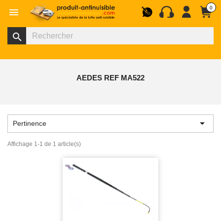
0

search
AEDES REF MA522

Pertinence
Affichage 1-1 de 1 article(s)