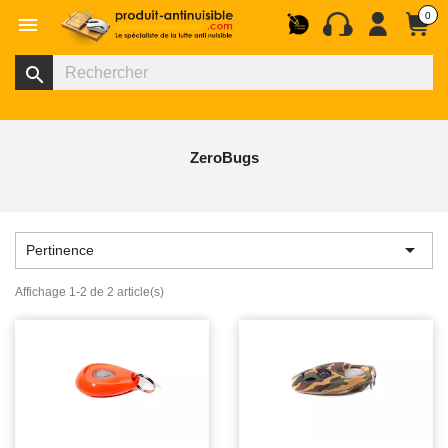
0

search
ZeroBugs

Pertinence
Affichage 1-2 de 2 article(s)