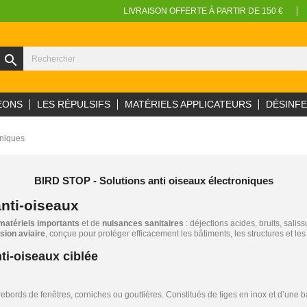
LIVRAISON OFFERTE À PARTIR DE 150 €
search
EONS
LES RÉPULSIFS
MATÉRIELS APPLICATEURS
DÉSINF
oniques
BIRD STOP - Solutions anti oiseaux électroniques
anti-oiseaux
matériels importants
et de
nuisances sanitaires
: déjections acides, bruits, sal
usion aviaire
, conçue pour protéger efficacement les bâtiments, les structures et le
ti-oiseaux ciblée
bords de fenêtres, corniches ou gouttières. Constitués de tiges en inox et d’une bas