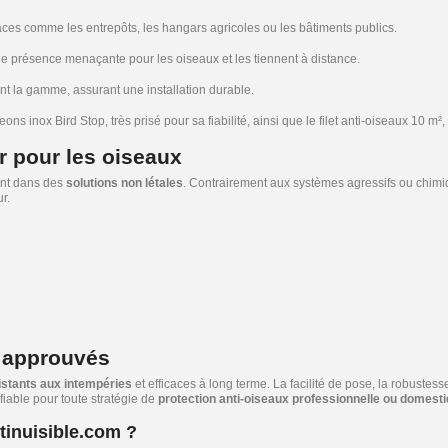
aces comme les entrepôts, les hangars agricoles ou les bâtiments publics.
e présence menaçante pour les oiseaux et les tiennent à distance.
ent la gamme, assurant une installation durable.
igeons inox Bird Stop
, très prisé pour sa fiabilité, ainsi que le
filet anti-oiseaux 10 m²
,
r pour les oiseaux
ent dans des
solutions non létales
. Contrairement aux systèmes agressifs ou chimiq
r.
t approuvés
istants aux intempéries
et efficaces à long terme. La facilité de pose, la robustess
 fiable pour toute stratégie de
protection anti-oiseaux professionnelle ou domest
tinuisible.com ?