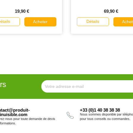
19,90 €
69,90 €
étails
Détails
Acheter
Achet
rs
tact@produit-
+33 (0)1 40 38 38 38
inuisible.com
Nous sommes disponible par téléph
vez-nous pour toute demande de devis
pour tous conseils ou commandes.
nformations.