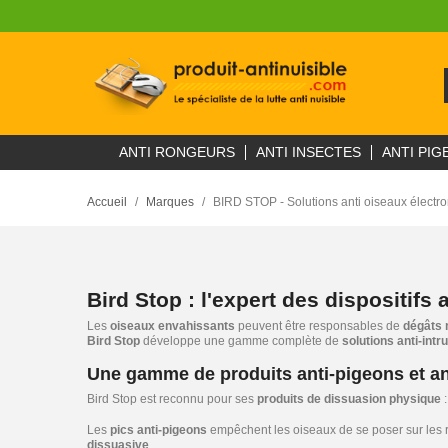
ANTI RONGEURS
ANTI INSECTES
ANTI PIG
Accueil
Marques
BIRD STOP - Solutions anti oiseaux électr
Bird Stop : l'expert des dispositifs 
Les
oiseaux envahissants
peuvent être responsables de
dégâts 
Bird Stop
développe une gamme complète de
solutions anti-intr
Une gamme de produits anti-pigeons et an
Bird Stop est reconnu pour ses
produits de dissuasion physique
:
Les
pics anti-pigeons
empêchent les oiseaux de se poser sur les re
dissuasive
.