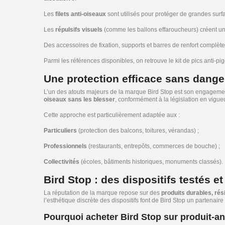
Les
filets anti-oiseaux
sont utilisés pour protéger de grandes surf
Les
répulsifs visuels
(comme les ballons effaroucheurs) créent un
Des accessoires de fixation, supports et barres de renfort complèt
Parmi les références disponibles, on retrouve le
kit de pics anti-p
Une protection efficace sans dange
L’un des atouts majeurs de la marque Bird Stop est son engagem
oiseaux sans les blesser
, conformément à la législation en vigueu
Cette approche est particulièrement adaptée aux :
Particuliers
(protection des balcons, toitures, vérandas) ;
Professionnels
(restaurants, entrepôts, commerces de bouche) ;
Collectivités
(écoles, bâtiments historiques, monuments classés).
Bird Stop : des dispositifs testés e
La réputation de la marque repose sur des
produits durables, rés
l’esthétique discrète des dispositifs font de Bird Stop un partenaire
Pourquoi acheter Bird Stop sur produit-an