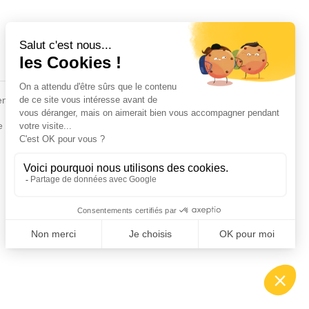
Fiches conseils
en
Insecte
Rongeurs
e de la