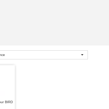

nce
our BIRD