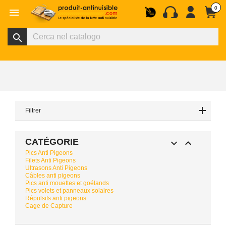
0

search
Filtrer
CATÉGORIE


Pics Anti Pigeons
Filets Anti Pigeons
Ultrasons Anti Pigeons
Câbles anti pigeons
Pics anti mouettes et goélands
Pics volets et panneaux solaires
Répulsifs anti pigeons
Cage de Capture