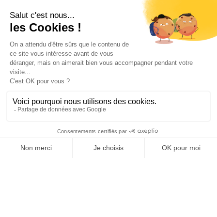
Câbles anti pigeons
Pics anti mouettes et goélands
Pics volets et panneaux solaires
Répulsifs anti pigeons
Cage de Capture
Il tuo account

Informations

Fiches conseils
