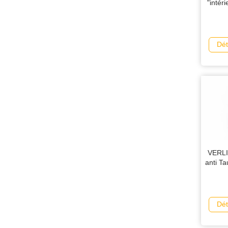
"intér
Dét
VERLI
anti T
Dét