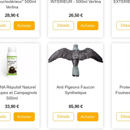
ieur/extérieur" 500ml
INTÉRIEUR - 500ml Verlina
EXTÉRIEU
Verlina
28,90 €
26,50 €
ails
Détails
Détai
Acheter
Acheter
NA Répulsif Naturel
Anti Pigeons Faucon
Prote
aupes et Campagnols
Synthetique
Fouines
500ml
33,90 €
65,90 €
ails
Détails
Détai
Acheter
Acheter