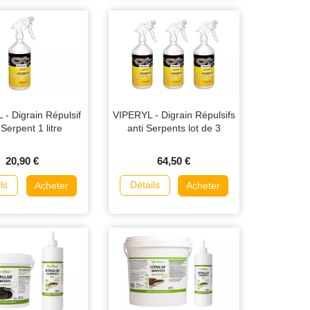
- Digrain Répulsif
VIPERYL - Digrain Répulsifs
 Serpent 1 litre
anti Serpents lot de 3
20,90 €
64,50 €
ls
Détails
Acheter
Acheter