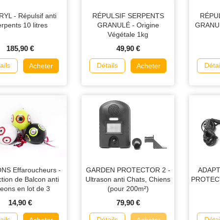
YL - Répulsif anti
RÉPULSIF SERPENTS
RÉPU
rpents 10 litres
GRANULÉ - Origine
GRANUL
Végétale 1kg
185,90 €
49,90 €
ails
Détails
Détai
Acheter
Acheter
NS Effaroucheurs -
GARDEN PROTECTOR 2 -
ADAP
ction de Balcon anti
Ultrason anti Chats, Chiens
PROTECTO
eons en lot de 3
(pour 200m²)
14,90 €
79,90 €
ails
Détails
Détai
Acheter
Acheter