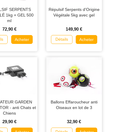
LSIF SERPENTS
Répulsif Serpents d'Origine
É 1kg + GEL 500
Végétale 5kg avec gel
ml
72,90 €
149,90 €
ls
Détails
Acheter
Acheter
TATEUR GARDEN
Ballons Effaroucheur anti
R - anti Chats et
Oiseaux en lot de 3
Chiens
29,90 €
32,90 €
ls
Détails
Acheter
Acheter