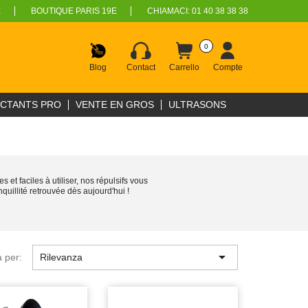
€
BOUTIQUE PARIS 19E
CHIAMACI:
01 40 38 38 38
0
Blog
Contact
Carrello
Compte
ECTANTS PRO
VENTE EN GROS
ULTRASONS
et faciles à utiliser, nos répulsifs vous
uillité retrouvée dès aujourd'hui !

 per:
Rilevanza