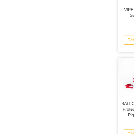
VIPER
Se
Dét
BALLO
Prote
Pig
Dét