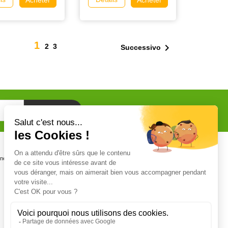
1

2
3
Successivo
Certifications
one
Personnel certifié CERTIPHYTO et
CERTIFICAT BIOCIDE