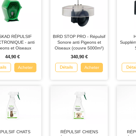
SKAD RÉPULSIF
BIRD STOP PRO - Répulsif
H
TRONIQUE - anti
Sonore anti Pigeons et
Supplém
geons et Oiseaux
Oiseaux (couvre 5000m²)
44,90 €
340,90 €
ails
Détails
Détai
Acheter
Acheter
PULSIF CHATS
RÉPULSIF CHIENS
RÉP