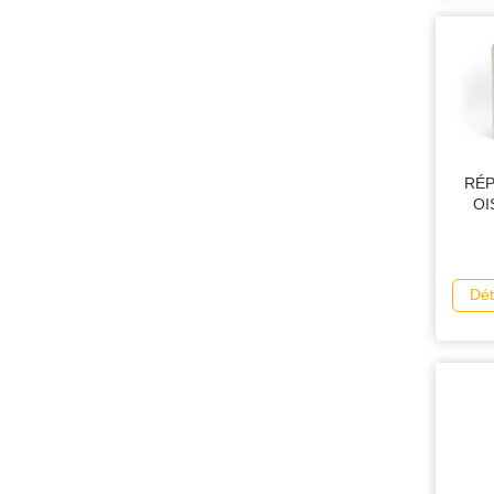
RÉP
OI
Dét