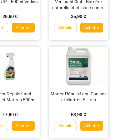
R - 500ml Verlina
Verlina 500ml - Barrière
naturelle et efficace contre
les serpents
26,90 €
35,90 €
ls
Détails
Acheter
Acheter
cta Répulsif anti
Marter Répulsif anti Fouines
 et Martres 500ml
et Martres 5 litres
17,90 €
83,90 €
ls
Détails
Acheter
Acheter