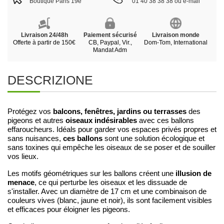
Boutique Paris 19e
01 40 38 38 38 ou e-mail
Livraison 24/48h
Paiement sécurisé
Livraison monde
Offerte à partir de 150€
CB, Paypal, Vir.,
Dom-Tom, International
Mandat Adm
DESCRIZIONE
balcons, fenêtres, jardins ou terrasses
Protégez vos
des
oiseaux indésirables
pigeons et autres
avec ces ballons
effaroucheurs. Idéals pour garder vos espaces privés propres et
ces ballons
sans nuisances,
sont une solution écologique et
sans toxines qui empêche les oiseaux de se poser et de souiller
vos lieux.
illusion de
Les motifs géométriques sur les ballons créent une
menace
, ce qui perturbe les oiseaux et les dissuade de
s'installer. Avec un diamètre de 17 cm et une combinaison de
couleurs vives (blanc, jaune et noir), ils sont facilement visibles
et efficaces pour éloigner les pigeons.