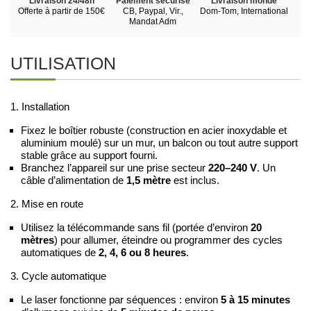
Livraison 24/48h
Paiement sécurisé
Livraison monde
Offerte à partir de 150€
CB, Paypal, Vir.,
Dom-Tom, International
Mandat Adm
UTILISATION
1. Installation
Fixez le boîtier robuste (construction en acier inoxydable et
aluminium moulé) sur un mur, un balcon ou tout autre support
stable grâce au support fourni.
Branchez l’appareil sur une prise secteur
220–240 V
. Un
câble d’alimentation de
1,5 mètre
est inclus.
2. Mise en route
Utilisez la télécommande sans fil (portée d’environ
20
mètres
) pour allumer, éteindre ou programmer des cycles
automatiques de
2, 4, 6 ou 8 heures
.
3. Cycle automatique
Le laser fonctionne par séquences : environ
5 à 15 minutes