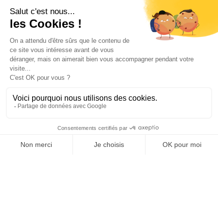
Catégorie


Anti rongeurs
Matériels applicateurs
Anti pigeons
Les Répulsifs
ANTI TAUPES
Désinfectants pro
Ultrasons
Vente en gros
Anti insectes
Désinsectiseurs Electrique DEIV
Gamme Bio