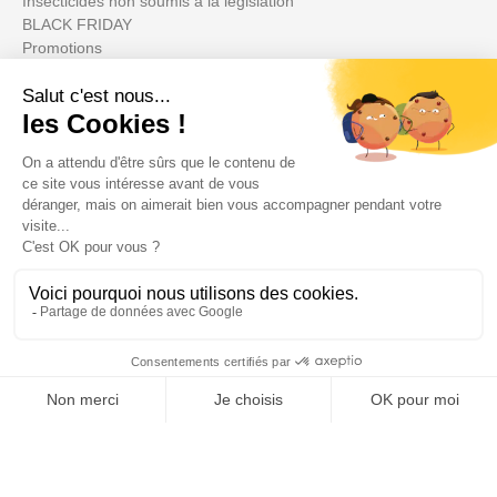
Insecticides non soumis à la législation
BLACK FRIDAY
Promotions
Il tuo account

Informations

Fiches conseils

Insecte