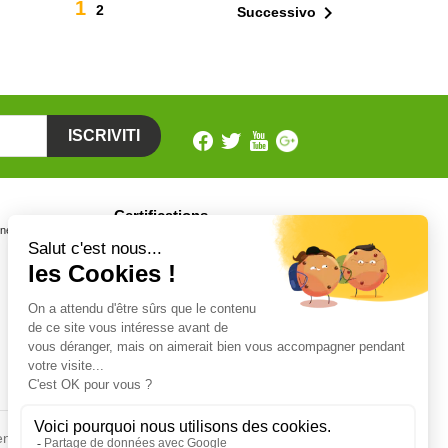
1

2
Successivo
Certifications
one
Personnel certifié CERTIPHYTO et
CERTIFICAT BIOCIDE
Fiches conseils
en
Insecte