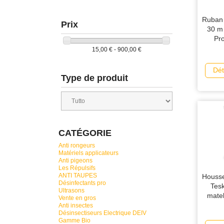
Ruban 
Prix
30 m
Pro
15,00 € - 900,00 €
Dét
Type de produit
CATÉGORIE
Anti rongeurs
Matériels applicateurs
Anti pigeons
Les Répulsifs
ANTI TAUPES
Housse
Désinfectants pro
Tes
Ultrasons
matel
Vente en gros
Anti insectes
Désinsectiseurs Electrique DEIV
Gamme Bio