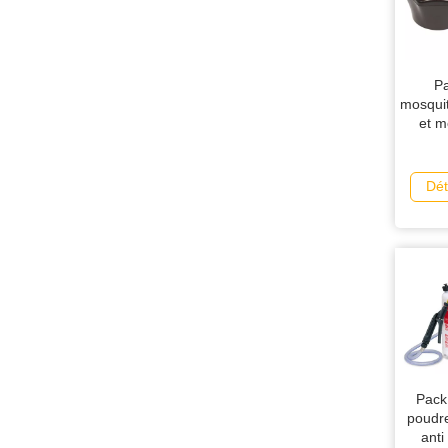
Pa
mosquit
et m
Rechar
Dét
Pack
poudre
anti