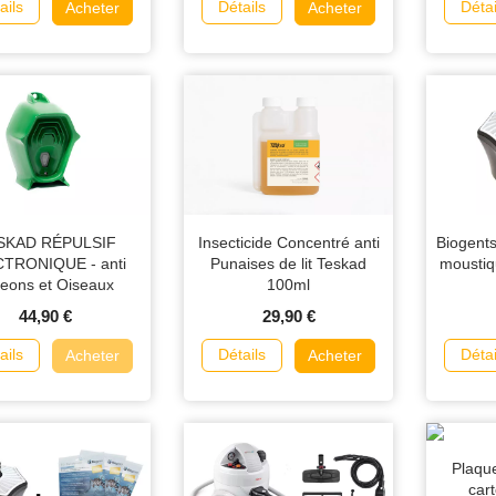
ails
Détails
Détai
Acheter
Acheter
SKAD RÉPULSIF
Insecticide Concentré anti
Biogents
TRONIQUE - anti
Punaises de lit Teskad
moustiq
geons et Oiseaux
100ml
44,90 €
29,90 €
ails
Détails
Détai
Acheter
Acheter
Plaqu
car