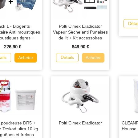
Détai
ck 1 - Biogents
Polti Cimex Eradicator
aire Anti moustiques
Vapeur Sèche anti Punaises
oustiques tigres +
de lit + Kit accessoires
ges Sweetscent pour
226,90 €
849,90 €
6 mois
ails
Détails
Acheter
Acheter
 poudreuse DR5 +
Polti Cimex Eradicator
CLEANR
 Teskad ultra 10 kg
Housse a
 guêpes et frelons