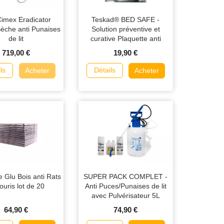
 Cimex Eradicator
Teskad® BED SAFE -
èche anti Punaises
Solution préventive et
de lit
curative Plaquette anti
Punaises de Lit
719,00 €
19,90 €
ls
Détails
Acheter
Acheter
 Glu Bois anti Rats
SUPER PACK COMPLET -
ouris lot de 20
Anti Puces/Punaises de lit
avec Pulvérisateur 5L
64,90 €
74,90 €