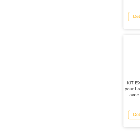
Dét
KIT E
pour La
avec
Dét