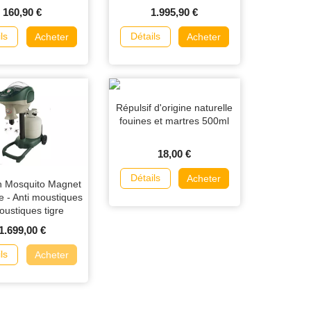
160,90 €
1.995,90 €
ls
Détails
Acheter
Acheter
Répulsif d'origine naturelle
fouines et martres 500ml
18,00 €
Détails
Acheter
n Mosquito Magnet
e - Anti moustiques
oustiques tigre
1.699,00 €
ls
Acheter