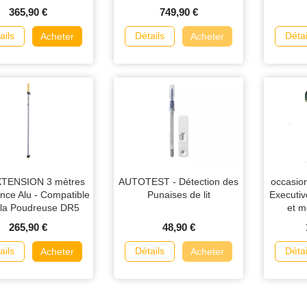
365,90 €
749,90 €
ails
Détails
Détai
Acheter
Acheter
XTENSION 3 mètres
AUTOTEST - Détection des
occasio
nce Alu - Compatible
Punaises de lit
Executiv
 la Poudreuse DR5
et m
265,90 €
48,90 €
ails
Détails
Détai
Acheter
Acheter