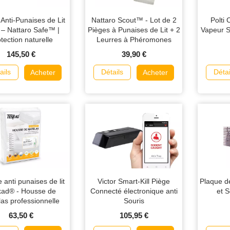
Anti-Punaises de Lit
Nattaro Scout™ - Lot de 2
Polti
 – Nattaro Safe™ |
Pièges à Punaises de Lit + 2
Vapeur S
tection naturelle
Leurres à Phéromones
145,50 €
39,90 €
ails
Détails
Détai
Acheter
Acheter
 anti punaises de lit
Victor Smart-Kill Piège
Plaque de
kad® - Housse de
Connecté électronique anti
et S
as professionnelle
Souris
63,50 €
105,95 €