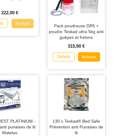
222,00 €
ls
Acheter
Pack poudreuse DR5 +
poudre Teskad ultra 5kg anti
guêpes et frelons
315,90 €
Détails
Acheter
EST PLATINIUM -
130 x Teskad® Bed Safe
nti punaises de lit
Prévention anti Punaises de
Matelas
lit