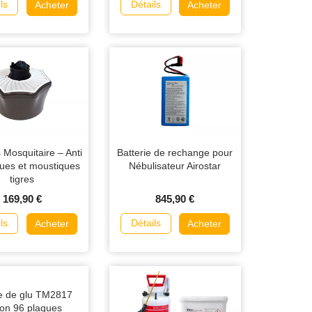
ls
Détails
Acheter
Acheter
 Mosquitaire – Anti
Batterie de rechange pour
ues et moustiques
Nébulisateur Airostar
tigres
169,90 €
845,90 €
ls
Détails
Acheter
Acheter
e de glu TM2817
ton 96 plaques