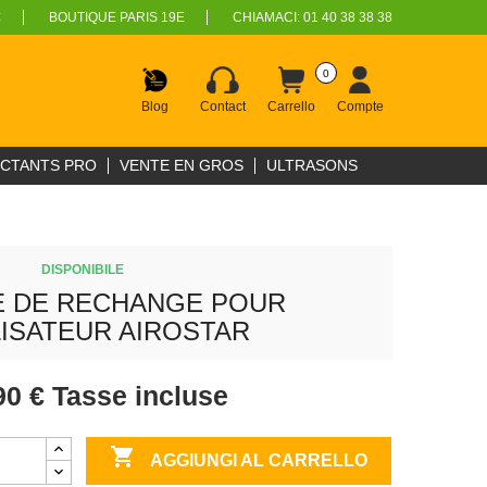
€
BOUTIQUE PARIS 19E
CHIAMACI:
01 40 38 38 38
0
Blog
Contact
Carrello
Compte
ECTANTS PRO
VENTE EN GROS
ULTRASONS
DISPONIBILE
E DE RECHANGE POUR
ISATEUR AIROSTAR
90 €
Tasse incluse

AGGIUNGI AL CARRELLO