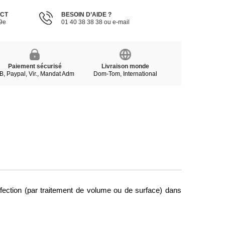
ECT
BESOIN D’AIDE ?
19e
01 40 38 38 38 ou e-mail
Paiement sécurisé
Livraison monde
B, Paypal, Vir., Mandat Adm
Dom-Tom, International
sinfection (par traitement de volume ou de surface) dans 