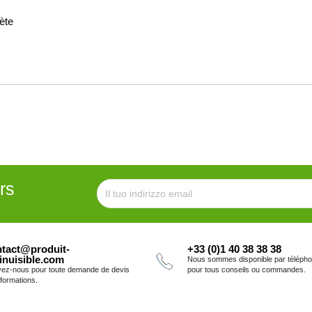
ète
rs
tact@produit-
+33 (0)1 40 38 38 38
inuisible.com
Nous sommes disponible par téléph
vez-nous pour toute demande de devis
pour tous conseils ou commandes.
nformations.