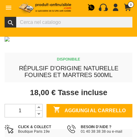
0

search
DISPONIBILE
RÉPULSIF D'ORIGINE NATURELLE
FOUINES ET MARTRES 500ML
18,00 €
Tasse incluse

AGGIUNGI AL CARRELLO
CLICK & COLLECT
BESOIN D’AIDE ?
Boutique Paris 19e
01 40 38 38 38 ou e-mail