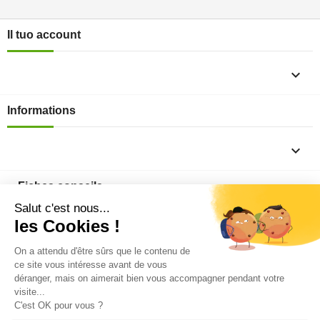
Il tuo account

Informations

Fiches conseils

Insecte
Rongeurs