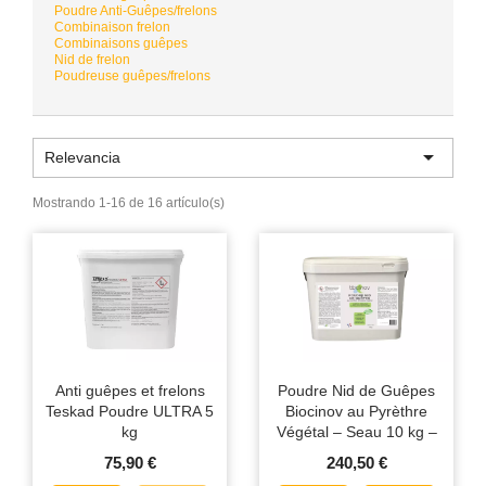
Poudre Anti-Guêpes/frelons
Combinaison frelon
Combinaisons guêpes
Nid de frelon
Poudreuse guêpes/frelons

Relevancia
Mostrando 1-16 de 16 artículo(s)
Anti guêpes et frelons
Poudre Nid de Guêpes
Teskad Poudre ULTRA 5
Biocinov au Pyrèthre
kg
Végétal – Seau 10 kg –
Action Foudroyante
75,90 €
240,50 €