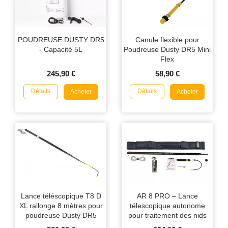
POUDREUSE DUSTY DR5
Canule flexible pour
- Capacité 5L
Poudreuse Dusty DR5 Mini
Flex
245,90 €
58,90 €
Détails
Détails
Acheter
Acheter
Lance téléscopique T8 D
AR 8 PRO – Lance
XL rallonge 8 mètres pour
télescopique autonome
poudreuse Dusty DR5
pour traitement des nids
de guêpes et frelons