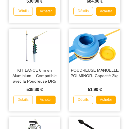
530,90 €
684,90 €
jusqu’à 8 m
Détails
Détails
Acheter
Acheter
KIT LANCE 6 m en
POUDREUSE MANUELLE
Aluminium – Compatible
POLMINOR- Capacité 2kg
avec la Poudreuse DR5
538,80 €
51,90 €
Détails
Détails
Acheter
Acheter