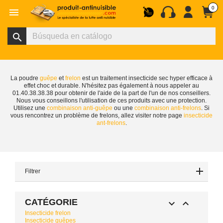
0

search
La poudre
guêpe
et
frelon
est un traitement insecticide sec hyper efficace à
effet choc et durable. N'hésitez pas également à nous appeler au
01.40.38.38.38 pour obtenir de l'aide de la part de l'un de nos conseillers.
Nous vous conseillons l'utilisation de ces produits avec une protection.
Utilisez une
combinaison anti-guêpe
ou une
combinaison anti-frelons
. Si
vous rencontrez un problème de frelons, allez visiter notre page
insecticide
ant-frelons
.
Filtrer
CATÉGORIE


Insecticide frelon
Insecticide guêpes