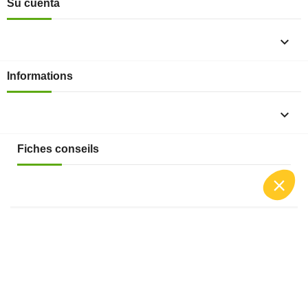
Su cuenta

Informations

Fiches conseils

Insecte
Rongeurs
© 2026 - Produit-antinuisible.com