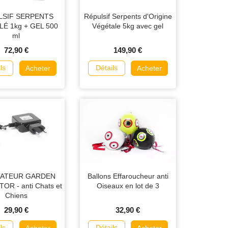
LSIF SERPENTS
Répulsif Serpents d'Origine
É 1kg + GEL 500
Végétale 5kg avec gel
ml
72,90 €
149,90 €
ls
Détails
Acheter
Acheter
TATEUR GARDEN
Ballons Effaroucheur anti
R - anti Chats et
Oiseaux en lot de 3
Chiens
29,90 €
32,90 €
ls
Détails
Acheter
Acheter