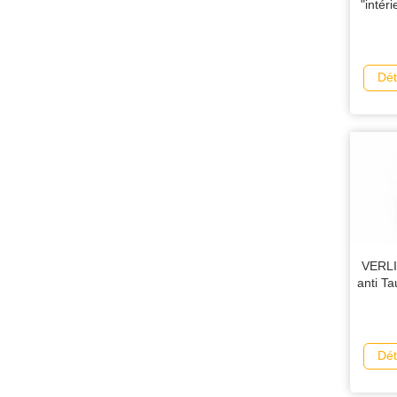
"intér
Dét
VERLI
anti T
Dét