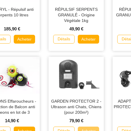
YL - Répulsif anti
RÉPULSIF SERPENTS
RÉPU
rpents 10 litres
GRANULÉ - Origine
GRANUL
Végétale 1kg
185,90 €
49,90 €
ails
Détails
Détai
Acheter
Acheter
NS Effaroucheurs -
GARDEN PROTECTOR 2 -
ADAP
ction de Balcon anti
Ultrason anti Chats, Chiens
PROTECTO
eons en lot de 3
(pour 200m²)
14,90 €
79,90 €
ails
Détails
Détai
Acheter
Acheter