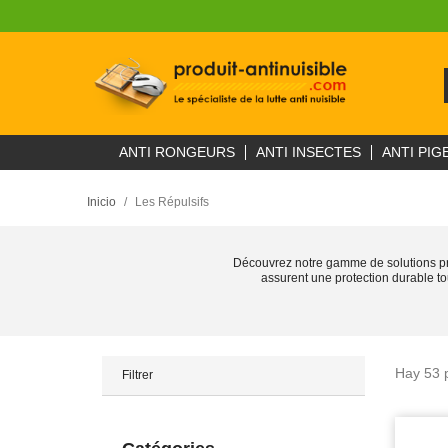
ANTI RONGEURS
ANTI INSECTES
ANTI PIG
Inicio
Les Répulsifs
Découvrez notre gamme de solutions profe
assurent une protection durable to
Hay 53 
Filtrer