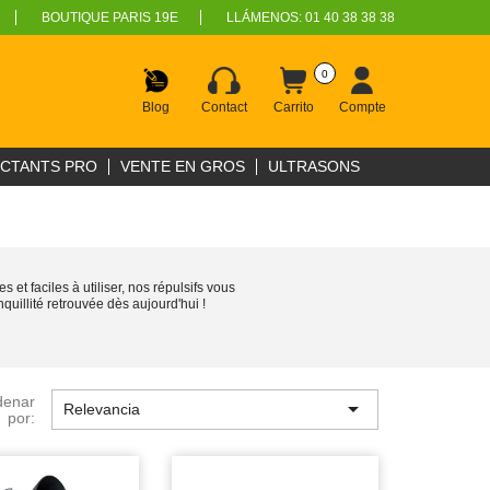
BOUTIQUE PARIS 19E
LLÁMENOS:
01 40 38 38 38
0
Blog
Contact
Carrito
Compte
ECTANTS PRO
VENTE EN GROS
ULTRASONS
et faciles à utiliser, nos répulsifs vous
uillité retrouvée dès aujourd'hui !
denar

Relevancia
por: