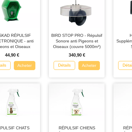
SKAD RÉPULSIF
BIRD STOP PRO - Répulsif
H
TRONIQUE - anti
Sonore anti Pigeons et
Supplém
geons et Oiseaux
Oiseaux (couvre 5000m²)
44,90 €
340,90 €
ails
Détails
Détai
Acheter
Acheter
PULSIF CHATS
RÉPULSIF CHIENS
RÉP