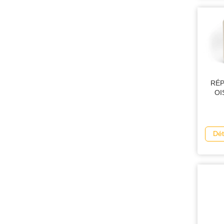
RÉP
OI
Dét