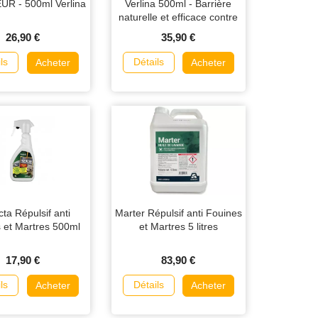
R - 500ml Verlina
Verlina 500ml - Barrière
naturelle et efficace contre
les serpents
26,90 €
35,90 €
ls
Détails
Acheter
Acheter
cta Répulsif anti
Marter Répulsif anti Fouines
 et Martres 500ml
et Martres 5 litres
17,90 €
83,90 €
ls
Détails
Acheter
Acheter