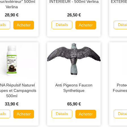
ieur/extérieur" 500ml
INTÉRIEUR - 500ml Verlina
EXTÉRIEU
Verlina
28,90 €
26,50 €
ails
Détails
Détai
Acheter
Acheter
NA Répulsif Naturel
Anti Pigeons Faucon
Prote
aupes et Campagnols
Synthetique
Fouines
500ml
33,90 €
65,90 €
ails
Détails
Détai
Acheter
Acheter