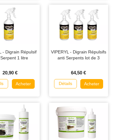
- Digrain Répulsif
VIPERYL - Digrain Répulsifs
 Serpent 1 litre
anti Serpents lot de 3
20,90 €
64,50 €
ls
Détails
Acheter
Acheter