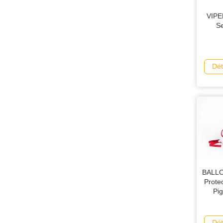
VIPER
Se
Dét
BALLO
Prote
Pig
Dét