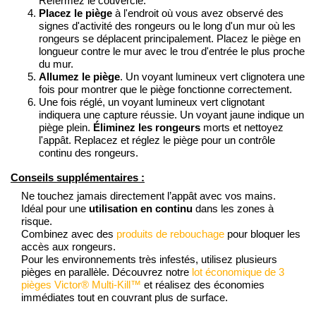
Refermez le couvercle.
Placez le piège
à l'endroit où vous avez observé des
signes d'activité des rongeurs ou le long d'un mur où les
rongeurs se déplacent principalement. Placez le piège en
longueur contre le mur avec le trou d'entrée le plus proche
du mur.
Allumez le piège
. Un voyant lumineux vert clignotera une
fois pour montrer que le piège fonctionne correctement.
Une fois réglé, un voyant lumineux vert clignotant
indiquera une capture réussie. Un voyant jaune indique un
piège plein.
Éliminez les rongeurs
morts et nettoyez
l'appât. Replacez et réglez le piège pour un contrôle
continu des rongeurs.
Conseils supplémentaires :
Ne touchez jamais directement l’appât avec vos mains.
Idéal pour une
utilisation en continu
dans les zones à
risque.
Combinez avec des
produits de rebouchage
pour bloquer les
accès aux rongeurs.
Pour les environnements très infestés, utilisez plusieurs
pièges en parallèle. Découvrez notre
lot économique de 3
pièges Victor® Multi-Kill™
et réalisez des économies
immédiates tout en couvrant plus de surface.