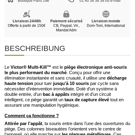
Boutique Paris 19e
01 40 38 38 38 ou e-mail
Livraison 24/48h
Paiement sécurisé
Livraison monde
Offerte à partir de 150€
CB, Paypal, Vir.,
Dom-Tom, International
Mandat Adm
BESCHREIBUNG
Victor® Multi-Kill™
piège électronique anti-souris
Le
est le
le plus performant du marché
. Conçu pour offrir une
décharge
élimination instantanée et sans cruauté, il utilise une
haute tension
jusqu’à 10 souris
pour tuer
par cycle sans
nécessiter d’intervention immédiate. Doté d’un système à
bac à appâts
double entrée, d’un
intégré et d’un circuit
taux de capture élevé
intelligent, ce piège garantit un
tout en
assurant une manipulation hygiénique.
Comment ça fonctionne ?
Attirée par l’appât
, la souris entre dans l’une des ouvertures du
piège. Des colonnes biseautées l’orientent vers le centre de
les plaques métalliques
l’appareil, où elle marche sur
. Ces