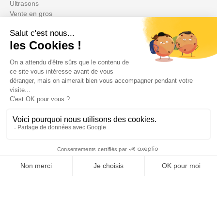
Ultrasons
Vente en gros
Anti insectes
Désinsectiseurs Electrique DEIV
Gamme Bio
Insecticides non soumis à la législation
BLACK FRIDAY
Promotions
Ihr Konto

Informations

Fiches conseils