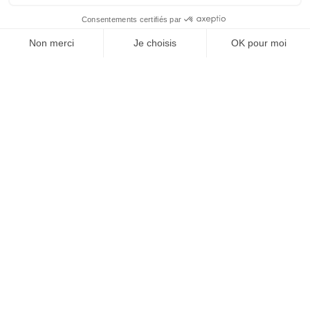
Vente en gros
Anti insectes
Désinsectiseurs Electrique DEIV
Gamme Bio
Insecticides non soumis à la législation
BLACK FRIDAY
Promotions
Ihr Konto

Informations

Fiches conseils