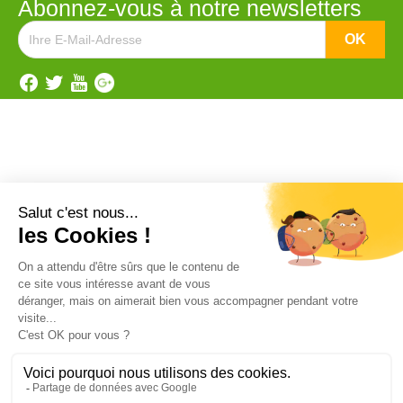
Abonnez-vous à notre newsletters
Catégorie


Anti rongeurs
Matériels applicateurs
Anti pigeons
Les Répulsifs
ANTI TAUPES
Désinfectants pro
Ultrasons