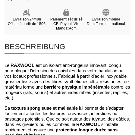
Livraison 24/48h
Paiement sécurisé
Livraison monde
Offerte à partir de 150€
CB, Paypal, Vir.,
Dom-Tom, International
Mandat Adm
BESCHREIBUNG
RAXWOOL
Le
est un isolant anti-rongeurs innovant, conçu
pour bloquer l’intrusion des nuisibles dans votre habitation ou
vos locaux professionnels. Fabriqué à partir d’acier inoxydable
grossier tissé avec des fibres synthétiques ultra-résistantes, ce
barrière physique impénétrable
matériau forme une
contre les
rongeurs (rats, souris) et autres indésirables (insectes, reptiles,
etc.).
texture spongieuse et malléable
Sa
lui permet de s'adapter
facilement à toutes les fissures, crevasses, interstices ou
passages potentiels. Que ce soit autour des tuyaux, des câbles,
RAXWOOL
dans les greniers ou les combles, le
s’installe
protection longue durée sans
rapidement et assure une