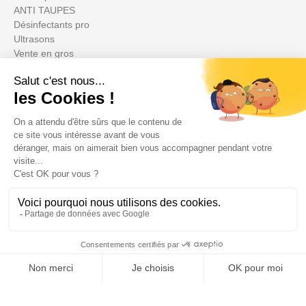
ANTI TAUPES
Désinfectants pro
Ultrasons
Vente en gros
Anti insectes
Désinsectiseurs Electrique DEIV
Gamme Bio
Insecticides non soumis à la législation
BLACK FRIDAY
Promotions
Ihr Konto

Informations
