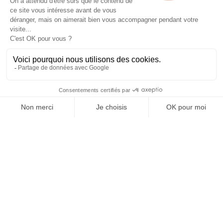

Informations

Fiches conseils

Insecte
Rongeurs
© 2026 - Produit-antinuisible.com