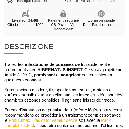
Boutique Paris 19e
01 40 38 38 38 ou e-mail
Livraison 24/48h
Paiement sécurisé
Livraison monde
Offerte à partir de 150€
CB, Paypal, Vir.,
Dom-Tom, International
Mandat Adm
DESCRIZIONE
infestations de punaises de lit
Traitez les
rapidement et
HIBERNATUS INSECT.
proprement avec
Ce spray projette un
paralysant
congelant
liquide à -40°C,
et
ces nuisibles en
quelques secondes.
Sans biocides ni odeur, il respecte vos textiles, matelas et
surfaces sensibles tout en éliminant les insectes. Idéal pour les
chambres et zones sensibles, il agit sans laisser de traces.
En cas d'infestation de punaise de lit (même légère) nous vous
recommandons de procéder à un traitement complet soit avec
le
Polti Cimex Eradicator vapeur sèche
soit avec le
Pack
complet Teskad
. Il peut être également nécessaire d'utiliser des