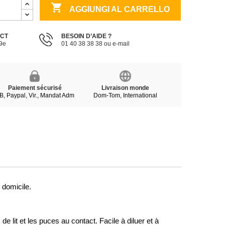

AGGIUNGI AL CARRELLO
ECT
BESOIN D’AIDE ?
19e
01 40 38 38 38 ou e-mail
Paiement sécurisé
Livraison monde
B, Paypal, Vir., Mandat Adm
Dom-Tom, International
 domicile.
e lit et les puces au contact. Facile à diluer et à