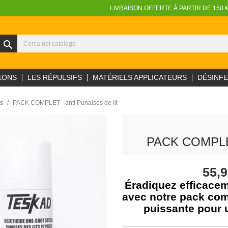
LIVRAISON OFFERTE À PARTIR DE 150 
search
EONS
LES RÉPULSIFS
MATÉRIELS APPLICATEURS
DÉSINF
es
PACK COMPLET - anti Punaises de lit
PACK COMPLE
55,
Éradiquez efficaceme
avec notre pack comp
puissante pour u