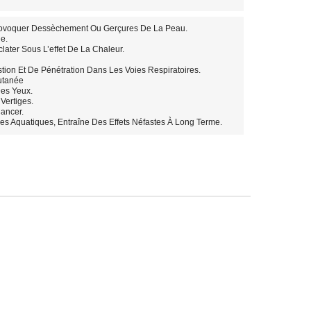
rovoquer Dessèchement Ou Gerçures De La Peau.
e.
later Sous L’effet De La Chaleur.
tion Et De Pénétration Dans Les Voies Respiratoires.
utanée
es Yeux.
ertiges.
ancer.
s Aquatiques, Entraîne Des Effets Néfastes À Long Terme.