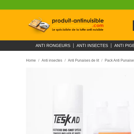
ANTI RONGEURS
ANTI INSECTES
ANTI PIG
Home
Anti insectes
Anti Punaises de lit
Pack Anti Punais