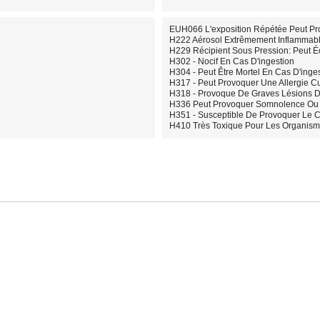
EUH066 L'exposition Répétée Peut P
H222 Aérosol Extrêmement Inflammabl
H229 Récipient Sous Pression: Peut Éc
H302 - Nocif En Cas D'ingestion
H304 - Peut Être Mortel En Cas D'inges
H317 - Peut Provoquer Une Allergie C
H318 - Provoque De Graves Lésions D
H336 Peut Provoquer Somnolence Ou V
H351 - Susceptible De Provoquer Le C
H410 Très Toxique Pour Les Organisme