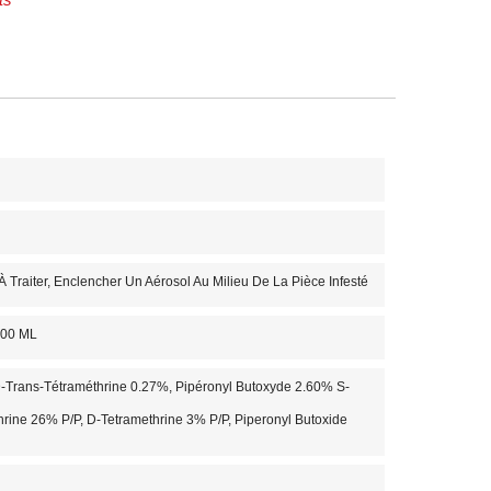
ts
À Traiter, Enclencher Un Aérosol Au Milieu De La Pièce Infesté
100 ML
D-Trans-Tétraméthrine 0.27%, Pipéronyl Butoxyde 2.60% S-
hrine 26% P/P, D-Tetramethrine 3% P/P, Piperonyl Butoxide