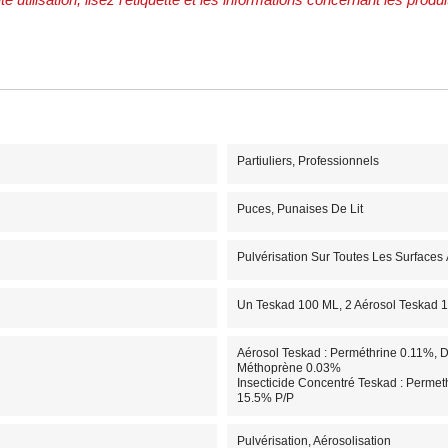
e utilisation, lisez l'étiquette et les informations concernant les produi
Partiuliers, Professionnels
Puces, Punaises De Lit
Pulvérisation Sur Toutes Les Surfaces 
Un Teskad 100 ML, 2 Aérosol Teskad 
Aérosol Teskad : Perméthrine 0.11%, 
Méthoprène 0.03%
Insecticide Concentré Teskad : Permet
15.5% P/P
Pulvérisation, Aérosolisation