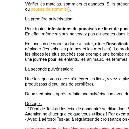
Vérifier les matelas, sommiers et canapés. Si ils présen
ou
housse de sommier
).
La première pulvérisation:
infestations de punaises de lit et de puc
Pour toutes
En effet, même si vous ne voyez pas d'insectes dans les
insecticid
En fonction de votre surface à traiter, diluer l'
déplacer (les sols, les plinthes et les meubles). Le pro
les pièces les plus touchés (par exemple une bombe da
une journée pour les enfants, les animaux, les femmes
La seconde pulvérisation:
Une fois que vous avez réintégrer les lieux, vivez le 
produit (pas d'eau, pas de serpillère).
Deux semaines après, refaite une pulvérisation avec d
Dosage :
- 100ml de Teskad Insecticide concentré se dilue dans 5 
Attention ne diluer que ce que vous utilisez ! Par exem
- Avec 1 aérosol Teskad à régulateur de croissance on