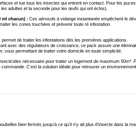
 surfaces et tue tous les insectes qui entrent en contact. Pour les puc
e les adultes et la seconde pour les œufs qui ont éclos).
 ml chacun) :
Ces aérosols à vidange instantanée empêchent le déve
traiter les zones touchées et prévenir toute ré infestation.
permet de traiter les infestations dès les premières applications.
ant avec des régulateurs de croissance, ce pack assure une éliminati
uer, vous permettant de traiter votre domicile en toute simplicité.
insecticides nécessaire pour traiter un logement de maximum 50m². Pou
 commande. C'est la solution idéale pour retrouver un environnement
belles bien fermés jusqu'à ce qu'il n'y ait plus d'insecte dans la mai