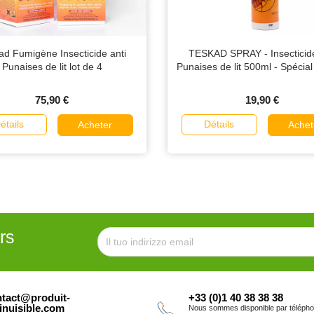
ad Fumigène Insecticide anti
TESKAD SPRAY - Insecticide
Punaises de lit lot de 4
Punaises de lit 500ml - Spécia
75,90 €
19,90 €
étails
Détails
Acheter
Achet
rs
tact@produit-
+33 (0)1 40 38 38 38
inuisible.com
Nous sommes disponible par téléph