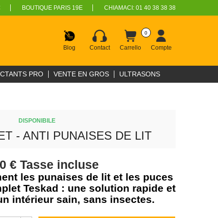
€
BOUTIQUE PARIS 19E
CHIAMACI:
01 40 38 38 38
0
Blog
Contact
Carrello
Compte
ECTANTS PRO
VENTE EN GROS
ULTRASONS
DISPONIBILE
T - ANTI PUNAISES DE LIT
90 €
Tasse incluse
nt les punaises de lit et les puces
let Teskad : une solution rapide et
n intérieur sain, sans insectes.