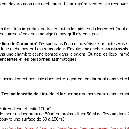
tent des trous ou des déchirures, il faut impérativement les recouvrir 
es
il est très important de traiter toutes les pièces du logement (sauf
 autres pièces cela ne signifie pas qu'il n'y en a pas.
e liquide Concentré Teskad
dans l'eau et pulvériser sur toutes vos 
les aérosol
duit ne tache pas et il est sans odeur. Ensuite enclencher
ns une chambre et une bombe dans le salon). Quittez les lieux immé
 enceintes et les personnes asthmatiques.
plus normalement possible dans votre logement en dormant dans votre l
Teskad Insecticide Liquide
u
et laisser agir de nouveaux deux sema
litres d'eau et traite 100m².
ple, pour un logement de 50m² ou moins, diluer 50ml de Teskad dans 2
 couvre une surface de 50 à 150m3.