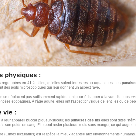
es physiques :
regroupées en 41 familles, qu'elles soient terrestres ou aquatiques. Les
punaises
dent des poils microscopiques qui leur donnent un aspect rayé.
 se déplacent pas suffisamment rapidement pour échapper à la vue d'un observate
oncées et opaques. À l'âge adulte, elles ont l'aspect physique de lentilles ou de p
 vie :
 à leur appareil buccal piqueur-suceur, les
punaises des lits
elles sont dites "hém
fois son poids en sang. Elle peut rester plusieurs mois sans manger, ce qui augment
e (Cimex lectularius) est l'espèce la mieux adaptée aux environnements humains. 