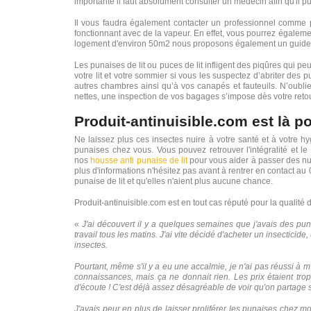
importante il faut absolument consulter un médecin afin qu'il p
Il vous faudra également contacter un professionnel comme pr
fonctionnant avec de la vapeur. En effet, vous pourrez égaleme
logement d'environ 50m2 nous proposons également un guide t
Les punaises de lit ou puces de lit infligent des piqûres qu
votre lit et votre sommier si vous les suspectez d’abriter des 
autres chambres ainsi qu’à vos canapés et fauteuils. N’oublie
nettes, une inspection de vos bagages s’impose dès votre ret
Produit-antinuisible.com est là p
Ne laissez plus ces insectes nuire à votre santé et à votre 
punaises chez vous. Vous pouvez retrouver l'intégralité et l
nos
housse anti punaise de lit
pour vous aider à passer des nuit
plus d'informations n'hésitez pas avant à rentrer en contact au
punaise de lit et qu'elles n'aient plus aucune chance.
Produit-antinuisible.com est en tout cas réputé pour la qualité
«
J'ai découvert il y a quelques semaines que j'avais des punais
travail tous les matins. J'ai vite décidé d'acheter un insectici
insectes.
Pourtant, même s'il y a eu une accalmie, je n'ai pas réussi à m
connaissances, mais ça ne donnait rien. Les prix étaient tro
d'écoute ! C'est déjà assez désagréable de voir qu'on partage
J'avais peur en plus de laisser proliférer les punaises chez moi,