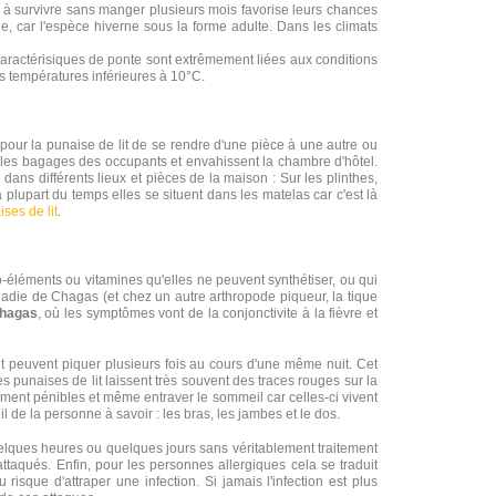
é à survivre sans manger plusieurs mois favorise leurs chances
mne, car l'espèce hiverne sous la forme adulte. Dans les climats
caractérisiques de ponte sont extrêmement liées aux conditions
s températures inférieures à 10°C.
e pour la punaise de lit de se rendre d'une pièce à une autre ou
ans les bagages des occupants et envahissent la chambre d'hôtel.
dans différents lieux et pièces de la maison : Sur les plinthes,
 plupart du temps elles se situent dans les matelas car c'est là
ses de lit
.
o-éléments ou vitamines qu'elles ne peuvent synthétiser, ou qui
adie de Chagas (et chez un autre arthropode piqueur, la tique
Chagas
, où les symptômes vont de la conjonctivite à la fièvre et
it peuvent piquer plusieurs fois au cours d'une même nuit. Cet
s punaises de lit laissent très souvent des traces rouges sur la
ment pénibles et même entraver le sommeil car celles-ci vivent
 de la personne à savoir : les bras, les jambes et le dos.
quelques heures ou quelques jours sans véritablement traitement
ttaqués. Enfin, pour les personnes allergiques cela se traduit
sque d'attraper une infection. Si jamais l'infection est plus