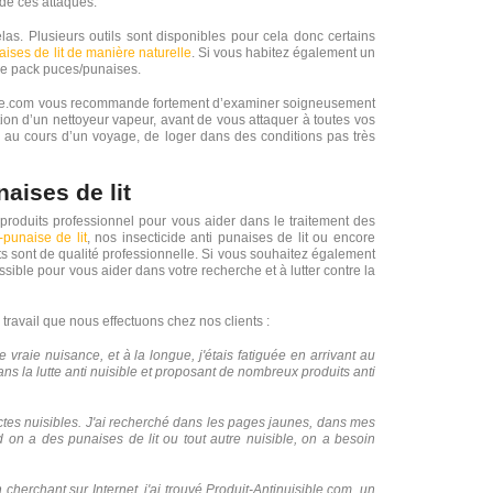
 de ces attaques.
as. Plusieurs outils sont disponibles pour cela donc certains
aises de lit de manière naturelle
. Si vous habitez également un
le pack puces/punaises.
isible.com vous recommande fortement d’examiner soigneusement
ction d’un nettoyeur vapeur, avant de vous attaquer à toutes vos
e, au cours d’un voyage, de loger dans des conditions pas très
aises de lit
produits professionnel pour vous aider dans le traitement des
-punaise de lit
, nos insecticide anti punaises de lit ou encore
uits sont de qualité professionnelle. Si vous souhaitez également
sible pour vous aider dans votre recherche et à lutter contre la
travail que nous effectuons chez nos clients :
 vraie nuisance, et à la longue, j'étais fatiguée en arrivant au
ans la lutte anti nuisible et proposant de nombreux produits anti
sectes nuisibles. J'ai recherché dans les pages jaunes, dans mes
 on a des punaises de lit ou tout autre nuisible, on a besoin
n cherchant sur Internet, j'ai trouvé Produit-Antinuisible.com, un