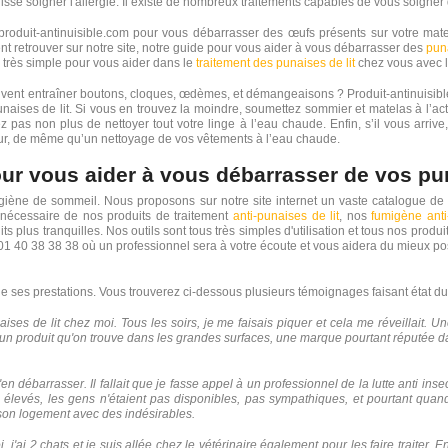
uisse soigner l'allergie. Il existe de nombreux traitements capables de vous soigner
oduit-antinuisible.com pour vous débarrasser des œufs présents sur votre matel
nt retrouver sur notre site, notre guide pour vous aider à vous débarrasser des
pun
rès simple pour vous aider dans le
traitement des punaises de lit
chez vous avec 
i peuvent entraîner boutons, cloques, œdèmes, et démangeaisons ? Produit-antinu
punaises de lit. Si vous en trouvez la moindre, soumettez sommier et matelas à l’a
z pas non plus de nettoyer tout votre linge à l’eau chaude. Enfin, s’il vous arriv
our, de même qu’un nettoyage de vos vêtements à l’eau chaude.
our vous aider à vous débarrasser de vos pun
hygiène de sommeil. Nous proposons sur notre site internet un vaste catalogue de 
e nécessaire de nos produits de traitement
anti-punaises de lit
, nos
fumigène anti
s plus tranquilles. Nos outils sont tous très simples d'utilisation et tous nos prod
 01 40 38 38 38 où un professionnel sera à votre écoute et vous aidera du mieux pos
 de ses prestations. Vous trouverez ci-dessous plusieurs témoignages faisant état du 
es de lit chez moi. Tous les soirs, je me faisais piquer et cela me réveillait. Une
de, un produit qu'on trouve dans les grandes surfaces, une marque pourtant réputée d
'en débarrasser. Il fallait que je fasse appel à un professionnel de la lutte anti in
p élevés, les gens n'étaient pas disponibles, pas sympathiques, et pourtant quand
 son logement avec des indésirables.
 j'ai 2 chats et je suis allée chez le vétérinaire également pour les faire traiter. E