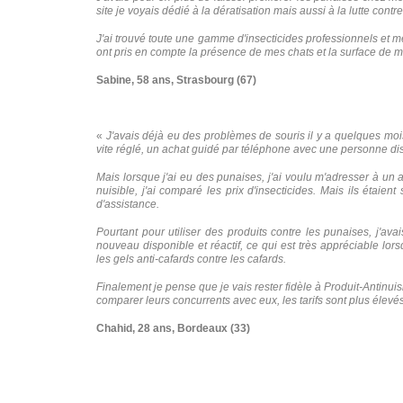
site je voyais dédié à la dératisation mais aussi à la lutte con
J'ai trouvé toute une gamme d'insecticides professionnels et mê
ont pris en compte la présence de mes chats et la surface de m
Sabine, 58 ans, Strasbourg (67)
«
J'avais déjà eu des problèmes de souris il y a quelques mois 
vite réglé, un achat guidé par téléphone avec une personne dispo
Mais lorsque j'ai eu des punaises, j'ai voulu m'adresser à un au
nuisible, j'ai comparé les prix d'insecticides. Mais ils étaie
d'assistance.
Pourtant pour utiliser des produits contre les punaises, j'av
nouveau disponible et réactif, ce qui est très appréciable lors
les gels anti-cafards contre les cafards.
Finalement je pense que je vais rester fidèle à Produit-Antinuisi
comparer leurs concurrents avec eux, les tarifs sont plus élevés,
Chahid, 28 ans, Bordeaux (33)