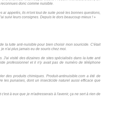
lit, reconnues donc comme nuisible.
s ai appelés, ils m'ont tout de suite posé les bonnes questions,
'ai suivi leurs consignes. Depuis le dors beaucoup mieux !
»
 la lutte anti-nuisible pour bien choisir mon souricide. C'était
 je n'ai plus jamais eu de souris chez moi.
 J'ai visité des dizaines de sites spécialisés dans la lutte anti
ticide professionnel et il n'y avait pas de numéro de téléphone
uler des produits chimiques. Produit-antinuisible.com a été de
tre les punaises, dont un insecticide naturel aussi efficace que
 c'est à eux que je m'adresserais à l'avenir, ça ne sert à rien de