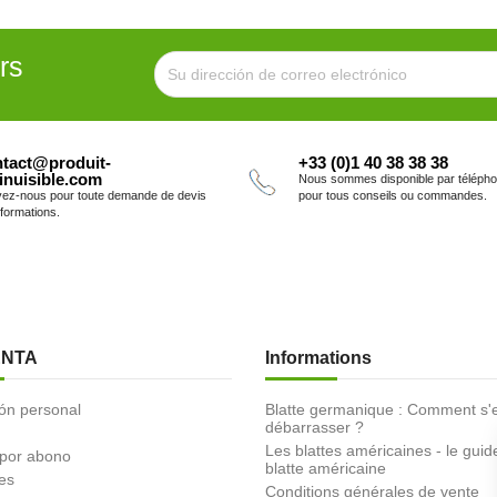
rs
tact@produit-
+33 (0)1 40 38 38 38
inuisible.com
Nous sommes disponible par téléph
vez-nous pour toute demande de devis
pour tous conseils ou commandes.
nformations.
ENTA
Informations
ón personal
Blatte germanique : Comment s'
débarrasser ?
Les blattes américaines - le guid
 por abono
blatte américaine
es
Conditions générales de vente