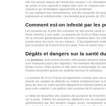
elle est connue depuis des temps très anciens. Les infestatio
de survie et leur capacité à migrer bien qu'il ne s'agisse pas 
chauds le pic d'infestation apparaît dès le printemps.
Ce qui explique leur omniprésence une fois rassasiée de sang,
extérieures et nutritionnelles. Une femelle peut pondre de 150
Comment est-on infesté par les pu
Les punaises de lit sont des nomades en très bonne santé et se 
d'une maisons à une autre. La punaise de lit est un fléau auque
On la retrouve généralement dans les chambres dans les matelas 
cachés dans les murs, sur les rideaux... Il faut également rest
que la punaise de lit pond tous ses œufs. Pour en savoir plus, n
Dégâts et dangers sur la santé du
Les
punaises
, tout comme d'autres arthropodes peuvent abrite
sont impliquées dans leur digestion. Par exemple Mycobacteri
Ixodes ricinus. Elles jouent un rôle dans la physiologie du r
d'autres désordres graves du système nerveux et cardiaque.
La punaise de lit en France est également connue pour ses piq
insecte est capable de détecter sa victime simplement par la ch
peau de ceux ou celles qu'elles attaquent en traînant parfois
sous votre matelas ! Les piqûres des punaises de lit nuisent à 
Le délai de disparition des piqûres des punaises de lit est tr
sur la peau. Parfois les personnes attaquées par les punaises
généralement par des boutons rouges assez conséquents sur la