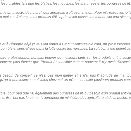
tre les nuisibles tels que les blattes, les mouches, les araignées et les punaises de 
me un insecticide naturel, des appareils à ultrasons, etc… Pour m'y retrouver, je le
a maison. J'ai reçu mes produits 48H après avoir passé commande sur leur site et j
et à l'époque déjà j'avais fait appel à Produit-Antinuisible.com, un professionnel de
nible et spécialisée dans la lutte contre les nuisibles. La solution a été définitive,
tre professionnel, pensant trouver de meilleurs tarifs sur les produits anti insectes.
nt souvent plus élevés que Produit-Antinuisible.com et souvent il n'y avait d'insec
ais besoin de conseil, ce n'est pas mon métier et je n'ai pas l'habitude de manip
qu'on a des insectes nuisibles chez soi. Ils m'ont conseillé plusieurs produits con
ble, pour peu que j'ai également des punaises de lit, ou besoin d'un produit anti-rat
 et ils n'ont pas forcément l'agrément du ministère de l'agriculture et de la pêche.
»