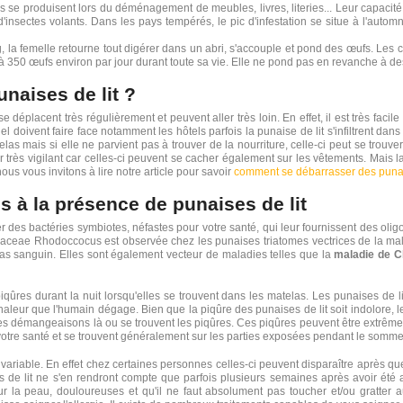
ns se produisent lors du déménagement de meubles, livres, literies... Leur capacit
d'insectes volants. Dans les pays tempérés, le pic d'infestation se situe à l'auto
 la femelle retourne tout digérer dans un abri, s'accouple et pond des œufs. Les 
 à 350 œufs environ par jour durant toute sa vie. Elle ne pond pas en revanche à de
naises de lit ?
déplacent très régulièrement et peuvent aller très loin. En effet, il est très facil
l doivent faire face notamment les hôtels parfois la punaise de lit s'infiltrent d
mais si elle ne parvient pas à trouver de la nourriture, celle-ci peut se trouver 
er très vigilant car celles-ci peuvent se cacher également sur les vêtements. Mais la
ous vous invitons à lire notre article pour savoir
comment se débarrasser des punai
s à la présence de punaises de lit
r des bactéries symbiotes, néfastes pour votre santé, qui leur fournissent des olig
aceae Rhodoccocus est observée chez les punaises triatomes vectrices de la mal
epas sanguin. Elles sont également vecteur de maladies telles que la
maladie de 
ûres durant la nuit lorsqu'elles se trouvent dans les matelas. Les punaises de l
aleur que l'humain dégage. Bien que la piqûre des punaises de lit soit indolore, le
 des démangeaisons là ou se trouvent les piqûres. Ces piqûres peuvent être extrême
votre santé et se trouvent généralement sur les parties exposées pendant le sommeil
ès variable. En effet chez certaines personnes celles-ci peuvent disparaître après 
 de lit ne s'en rendront compte que parfois plusieurs semaines après avoir été a
 peau, douloureuses et qu'il ne faut absolument pas toucher et/ou gratter au ri