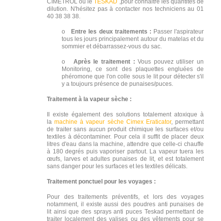
CIMETROL ou le
TESKAD
,pour connaitre les quantités de
dilution. N'hésitez pas à contacter nos techniciens au 01
40 38 38 38.
o
Entre les deux traitements :
Passer l'aspirateur
tous les jours principalement autour du matelas et du
sommier et débarrassez-vous du sac.
o
Après le traitement :
Vous pouvez utiliser un
Monitoring, ce sont des plaquettes engluées de
phéromone que l'on colle sous le lit pour détecter s'il
y a toujours présence de punaises/puces.
Traitement à la vapeur sèche :
Il existe également des solutions totalement atoxique à
la
machine à vapeur sèche
Cimex Eraticator
, permettant
de traiter sans aucun produit chimique les surfaces et/ou
textiles à décontaminer. Pour cela il suffit de placer deux
litres d'eau dans la machine, attendre que celle-ci chauffe
à 180 degrés puis vaporiser partout. La vapeur tuera les
œufs, larves et adultes punaises de lit, et est totalement
sans danger pour les surfaces et les textiles délicats.
Traitement ponctuel pour les voyages :
Pour des traitements préventifs, et lors des voyages
notamment, il existe aussi des poudres anti punaises de
lit ainsi que des sprays anti puces Teskad permettant de
traiter localement des valises ou des vêtements pour se