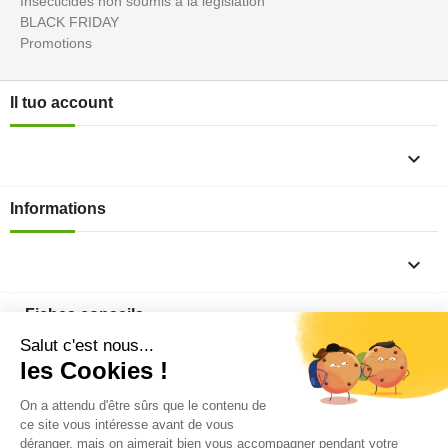
Insecticides non soumis à la législation
BLACK FRIDAY
Promotions
Il tuo account

Informations

Fiches conseils

Insecte