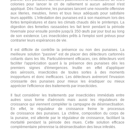
colonies pour lancer le cri de ralliement si aucun aérosol n'est
appliqué. Dès l'automne, les punaises lancent une nouvelle offensive
aux literies, meubles, livres et tous lieux adéquats pour satisfaire
leurs appétits. L'infestation des punaises est à son maximum lors des
fortes températures et dans les climats chauds dès le printemps. La
digestion des femelles rassasiées les fait tenir pendant la période
hivernale pour ensuite pondre jusqu'à 350 œufs par jour tout au long
de son existence. Les insecticides prêts à l'emploi sont prévus pour
contrarier leurs espérances de vie.
Il est difficile de contrôle la présence ou non des punaises. La
meilleure solution "passive" est de placer des détecteurs cartonnés
collants dans les lits. Particulièrement efficaces, ces détecteurs vont
faciliter l'appréciation quant à la présence des punaises dès les
premiers signes d'émergences. Inutile en effet d'appliquer
des aérosols, insecticides de toutes sortes à des moments
inopportuns et donc inefficaces. Les détecteurs avèreront l'invasion
croissante des punaises pour mieux les éradiquer ou mieux
apprécier l'efficience des traitements par insecticides.
Il faut considérer les traitements par insecticides immédiats entre
autres sous forme d'aérosols mais aussi les régulateurs de
croissance qui viennent compléter la campagne de désinsectisation.
En effet, le régulateur de croissance freine le processus
de croissance des punaises. La chitine, composition du corps de
la punaise, est atteinte par le régulateur de croissance, facilitant la
mortalité pendant la période des mues. Cette solution efficace
complémentaire pérennise la désinsectisation des lieux infestés.