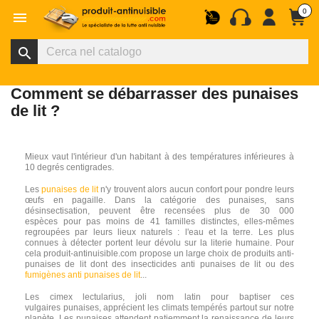
0

search
Comment se débarrasser des punaises
de lit ?
Mieux vaut l'intérieur d'un habitant à des températures inférieures à
10 degrés centigrades.
Les
punaises de lit
n'y trouvent alors aucun confort pour pondre leurs
œufs en pagaille. Dans la catégorie des punaises, sans
désinsectisation, peuvent être recensées plus de 30 000
espèces pour pas moins de 41 familles distinctes, elles-mêmes
regroupées par leurs lieux naturels : l'eau et la terre. Les plus
connues à détecter portent leur dévolu sur la literie humaine. Pour
cela produit-antinuisible.com propose un large choix de produits anti-
punaises de lit dont des insecticides anti punaises de lit ou des
fumigènes anti punaises de lit
...
Les cimex lectularius, joli nom latin pour baptiser ces
vulgaires punaises, apprécient les climats tempérés partout sur notre
planète. Les punaises attendent patiemment la renaissance de leurs