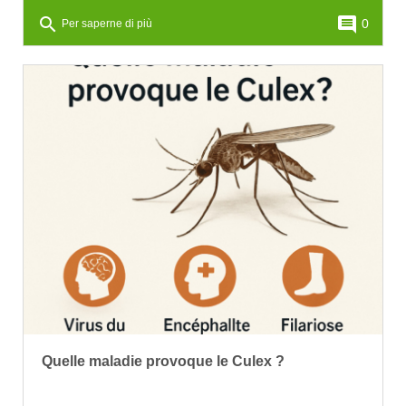
search
comment
0
Per saperne di più
Quelle maladie provoque le Culex ?