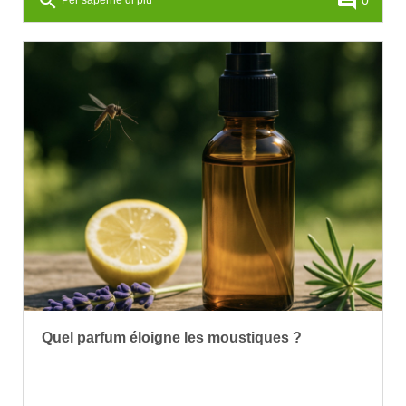
search
comment
Per saperne di più
Quel parfum éloigne les moustiques ?