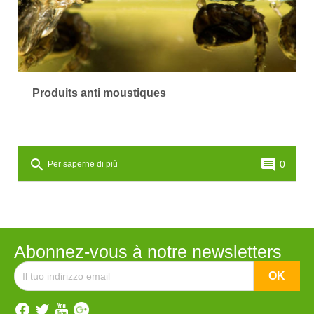
Produits anti moustiques
search
comment
0
Per saperne di più
Abonnez-vous à notre newsletters