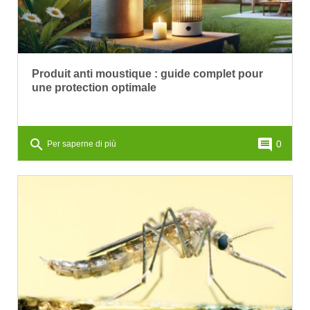
Produit anti moustique : guide complet pour
une protection optimale
search
comment
0
Per saperne di più