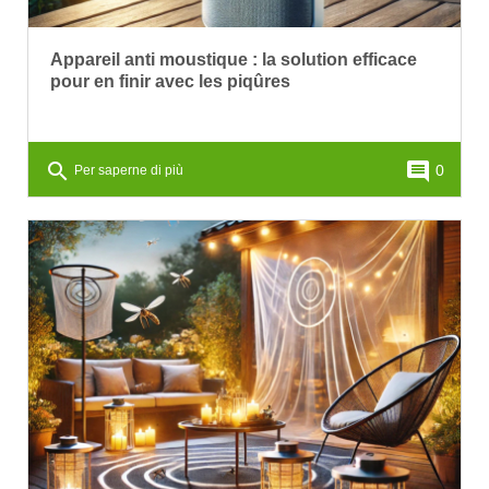
Appareil anti moustique : la solution efficace
pour en finir avec les piqûres
search
comment
0
Per saperne di più