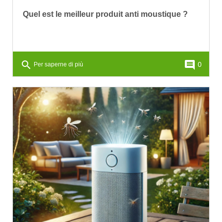
Quel est le meilleur produit anti moustique ?
search
comment
0
Per saperne di più