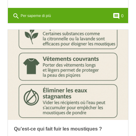
search
comment
0
Per saperne di più
Qu'est-ce qui fait fuir les moustiques ?