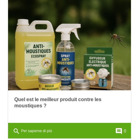
Quel est le meilleur produit contre les
moustiques ?
search
comment
0
Per saperne di più