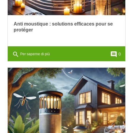
Anti moustique : solutions efficaces pour se
protéger
search
comment
0
Per saperne di più