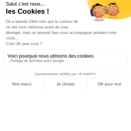
Les Répulsifs
ANTI TAUPES
Désinfectants pro
Ultrasons
Vente en gros
Anti insectes
Désinsectiseurs Electrique DEIV
Gamme Bio
Insecticides non soumis à la législation
BLACK FRIDAY
Promotions
Il tuo account

Informations