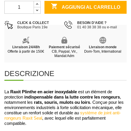

AGGIUNGI AL CARRELLO
CLICK & COLLECT
BESOIN D’AIDE ?
Boutique Paris 19e
01 40 38 38 38 ou e-mail
Livraison 24/48h
Paiement sécurisé
Livraison monde
Offerte à partir de 150€
CB, Paypal, Vir.,
Dom-Tom, International
Mandat Adm
DESCRIZIONE
Raxit Plinthe en acier inoxydable
La
est un élément de
indispensable dans la lutte contre les rongeurs
protection
,
rats, souris, mulots ou loirs
notamment les
. Conçue pour les
environnements industriels à forte sollicitation mécanique, elle
constitue un renfort solide et durable au
système de joint anti-
rongeurs Raxit Seal
, avec lequel elle est parfaitement
compatible.