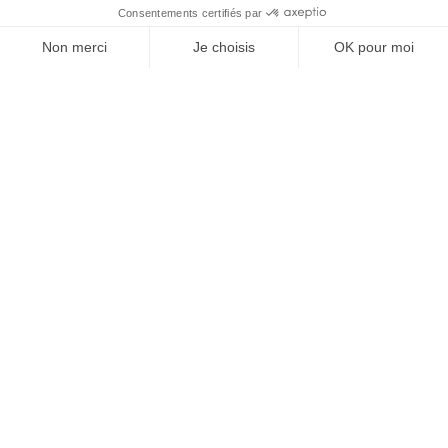
Anti insectes
Désinsectiseurs Electrique DEIV
Gamme Bio
Insecticides non soumis à la législation
BLACK FRIDAY
Promotions
Il tuo account

Informations

Fiches conseils
