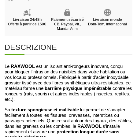
Livraison 24/48h
Paiement sécurisé
Livraison monde
Offerte à partir de 150€
CB, Paypal, Vir.,
Dom-Tom, International
Mandat Adm
DESCRIZIONE
RAXWOOL
Le
est un isolant anti-rongeurs innovant, conçu
pour bloquer l’intrusion des nuisibles dans votre habitation ou
vos locaux professionnels. Fabriqué à partir d’acier inoxydable
grossier tissé avec des fibres synthétiques ultra-résistantes, ce
barrière physique impénétrable
matériau forme une
contre les
rongeurs (rats, souris) et autres indésirables (insectes, reptiles,
etc.).
texture spongieuse et malléable
Sa
lui permet de s'adapter
facilement à toutes les fissures, crevasses, interstices ou
passages potentiels. Que ce soit autour des tuyaux, des câbles,
RAXWOOL
dans les greniers ou les combles, le
s’installe
protection longue durée sans
rapidement et assure une