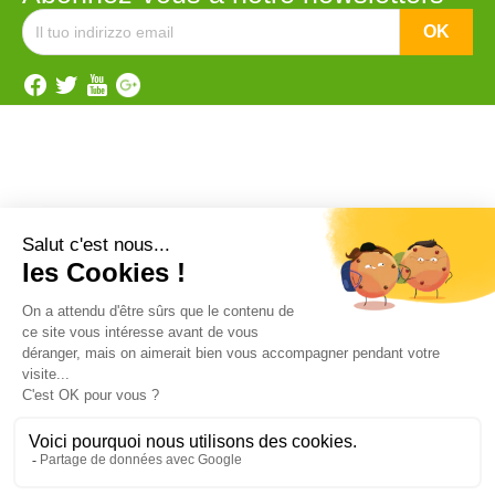
Catégorie


Anti rongeurs
Matériels applicateurs
Anti pigeons
Les Répulsifs
ANTI TAUPES
Désinfectants pro
Ultrasons
Vente en gros