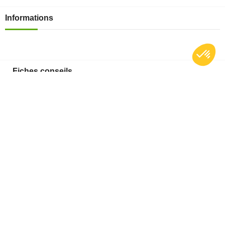
Informations

Fiches conseils

Insecte
Rongeurs
© 2026 - Produit-antinuisible.com