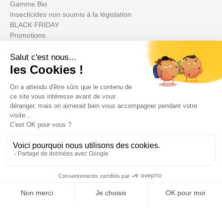
Gamme Bio
Insecticides non soumis à la législation
BLACK FRIDAY
Promotions
Il tuo account

Informations

Fiches conseils

Insecte