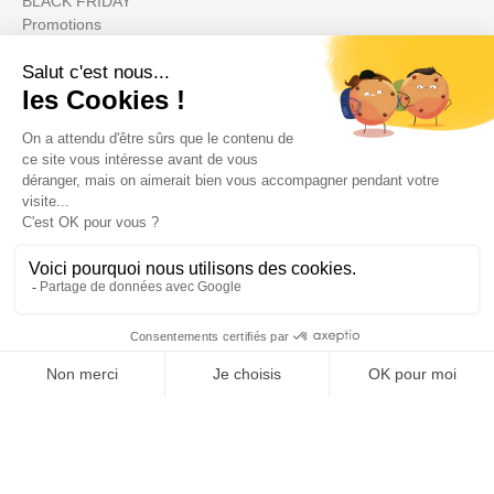
BLACK FRIDAY
Promotions
Il tuo account

Informations

Fiches conseils

Insecte
Rongeurs