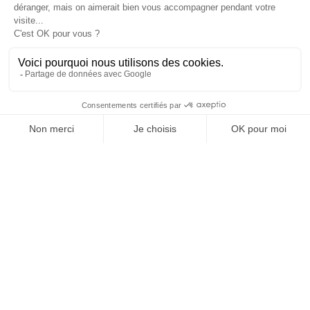
Informations

Fiches conseils

Insecte
Rongeurs
© 2026 - Produit-antinuisible.com