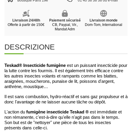
Boutique Paris 19e
01 40 38 38 38 ou e-mail
Livraison 24/48h
Paiement sécurisé
Livraison monde
Offerte à partir de 150€
CB, Paypal, Vir.,
Dom-Tom, International
Mandat Adm
DESCRIZIONE
Teskad® Insecticide fumigène
est un puissant insecticide pour
la lutte contre les fourmis. Il est également très efficace contre
les autres insectes volants et rampants comme les blattes,
araignées, moucherons, punaise de lit, poissons d'argent,
anthrène, moustique…
Il est sans combustion, hydro-réactif et sans gaz propulseur et à
donc l'avantage de ne laisser aucune tâche ou dépôt.
fumigène insecticide Teskad ®
L'action du
est immédiate et
non rémanente, c'est-à-dire qu'elle n'agit pas dans le temps.
Son but est de "nettoyer" une pièce de tous les insectes
présents dans celle-ci.