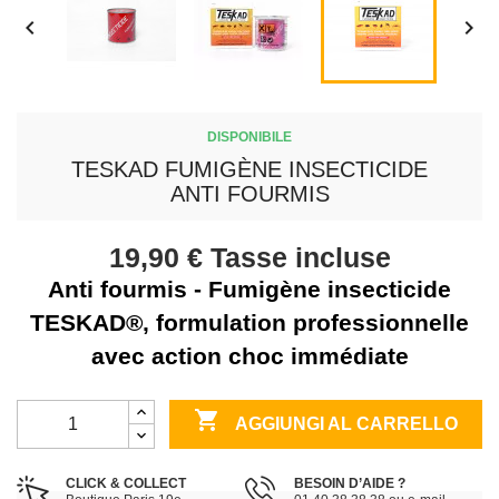


DISPONIBILE
TESKAD FUMIGÈNE INSECTICIDE
ANTI FOURMIS
19,90 €
Tasse incluse
Anti fourmis - Fumigène insecticide
TESKAD®, formulation professionnelle
avec action choc immédiate

AGGIUNGI AL CARRELLO
CLICK & COLLECT
BESOIN D’AIDE ?