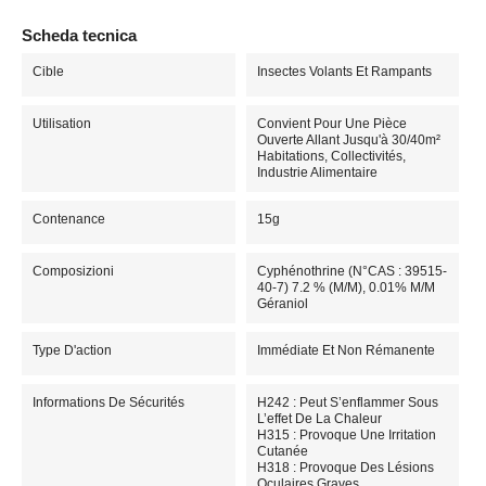
Scheda tecnica
Cible
Insectes Volants Et Rampants
Utilisation
Convient Pour Une Pièce
Ouverte Allant Jusqu'à 30/40m²
Habitations, Collectivités,
Industrie Alimentaire
Contenance
15g
Composizioni
Cyphénothrine (N°CAS : 39515-
40-7) 7.2 % (m/m), 0.01% M/m
Géraniol
Type D'action
Immédiate Et Non Rémanente
Informations De Sécurités
H242 : Peut S’enflammer Sous
L’effet De La Chaleur
H315 : Provoque Une Irritation
Cutanée
H318 : Provoque Des Lésions
Oculaires Graves.