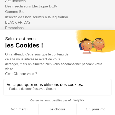
Anti insectes
Désinsectiseurs Electrique DEIV
Gamme Bio
Insecticides non soumis à la législation
BLACK FRIDAY
Promotions
Il tuo account

Informations

Fiches conseils
