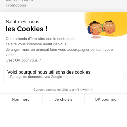
Promotions
Il tuo account

Informations

Fiches conseils

Insecte
Rongeurs