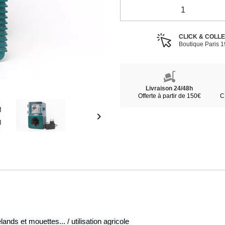
CLICK & COLL
Boutique Paris 
Livraison 24/48h
Offerte à partir de 150€
C

ands et mouettes... / utilisation agricole