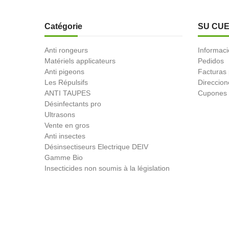
Catégorie
SU CU
Anti rongeurs
Informaci
Matériels applicateurs
Pedidos
Anti pigeons
Facturas
Les Répulsifs
Direccion
ANTI TAUPES
Cupones 
Désinfectants pro
Ultrasons
Vente en gros
Anti insectes
Désinsectiseurs Electrique DEIV
Gamme Bio
Insecticides non soumis à la législation
BLACK FRIDAY
Promotions
© 2026 - Produit-antinuisible.com