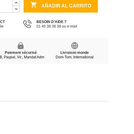

AÑADIR AL CARRITO
ECT
BESOIN D’AIDE ?
19e
01 40 38 38 38 ou e-mail
Paiement sécurisé
Livraison monde
B, Paypal, Vir., Mandat Adm
Dom-Tom, International