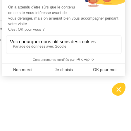
Fiches conseils
en
Insecte
Rongeurs
e de la