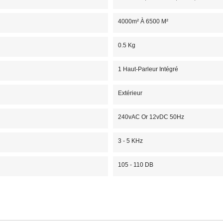
4000m² À 6500 M²
0.5 Kg
1 Haut-Parleur Intégré
Extérieur
240vAC Or 12vDC 50Hz
3 - 5 KHz
105 - 110 DB