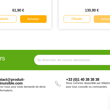
61,90 €
130,90 €
étails
Détails
Acheter
Achet
rs
tact@produit-
+33 (0)1 40 38 38 38
inuisible.com
Nous sommes disponible par téléph
vez-nous pour toute demande de devis
pour tous conseils ou commandes.
nformations.