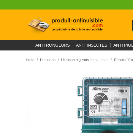
ANTI RONGEURS
ANTI INSECTES
ANTI PIG
Inicio
Ultrasons
Ultrason pigeons et mouettes
Répulsif Co