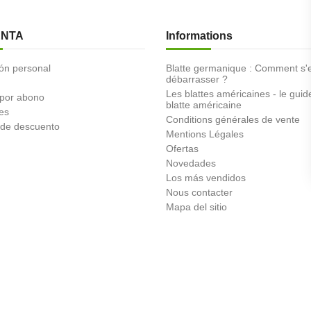
ENTA
Informations
ón personal
Blatte germanique : Comment s'
débarrasser ?
Les blattes américaines - le guid
 por abono
blatte américaine
es
Conditions générales de vente
de descuento
Mentions Légales
Ofertas
Novedades
Los más vendidos
Nous contacter
Mapa del sitio