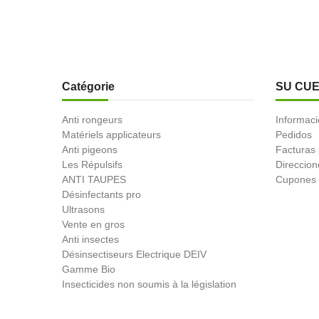
Catégorie
SU CU
Anti rongeurs
Informaci
Matériels applicateurs
Pedidos
Anti pigeons
Facturas
Les Répulsifs
Direccion
ANTI TAUPES
Cupones 
Désinfectants pro
Ultrasons
Vente en gros
Anti insectes
Désinsectiseurs Electrique DEIV
Gamme Bio
Insecticides non soumis à la législation
BLACK FRIDAY
Promotions