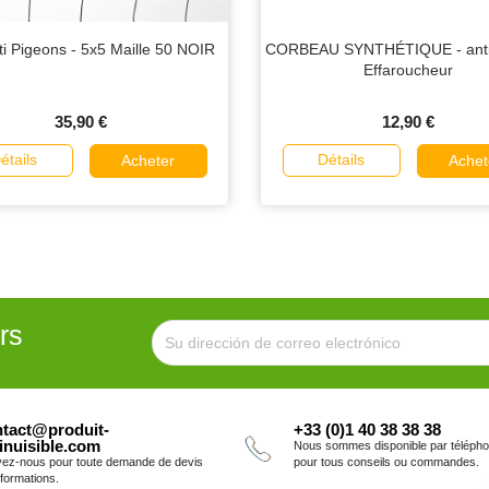
nti Pigeons - 5x5 Maille 50 NOIR
CORBEAU SYNTHÉTIQUE - anti
Effaroucheur
35,90 €
12,90 €
étails
Détails
Acheter
Achet
rs
tact@produit-
+33 (0)1 40 38 38 38
inuisible.com
Nous sommes disponible par téléph
vez-nous pour toute demande de devis
pour tous conseils ou commandes.
nformations.