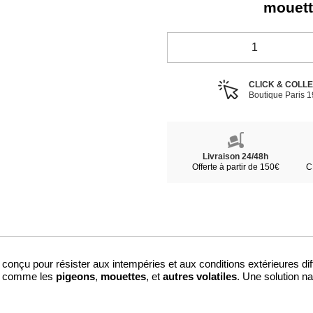
mouette
CLICK & COLL
Boutique Paris 
Livraison 24/48h
Offerte à partir de 150€
C
onçu pour résister aux intempéries et aux conditions extérieures diffic
pigeons
mouettes
autres volatiles
es comme les
,
, et
. Une solution n