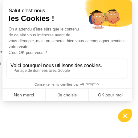
Fiches conseils
en
Insecte
Rongeurs
e de la