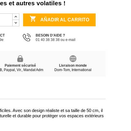
s et autres volatiles !

AÑADIR AL CARRITO
ECT
BESOIN D’AIDE ?
19e
01 40 38 38 38 ou e-mail
Paiement sécurisé
Livraison monde
B, Paypal, Vir., Mandat Adm
Dom-Tom, International
iles. Avec son design réaliste et sa taille de 50 cm, il
aturelle et durable pour protéger vos espaces extérieurs