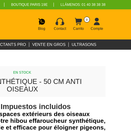
BOUTIQUE PARIS 19E
LLÁMENOS:
01 40 38 38 38
0
Blog
Contact
Carrito
Compte
ECTANTS PRO
VENTE EN GROS
ULTRASONS
EN STOCK
THÉTIQUE - 50 CM ANTI
OISEAUX
€
Impuestos incluidos
spaces extérieurs des oiseaux
tre hibou effaroucheur synthétique,
le et efficace pour éloigner pigeons,