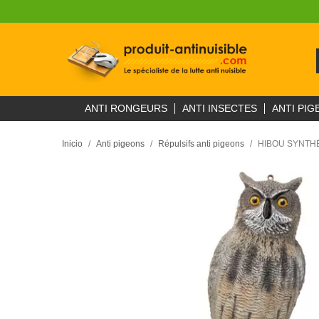
ANTI RONGEURS
ANTI INSECTES
ANTI PIG
Inicio
Anti pigeons
Répulsifs anti pigeons
HIBOU SYNTHÉT