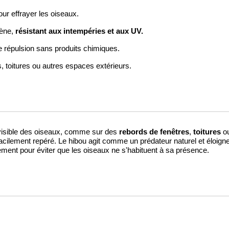
ur effrayer les oiseaux.
résistant aux intempéries et aux UV.
ène,
de répulsion sans produits chimiques.
, toitures ou autres espaces extérieurs.
visible des oiseaux, comme sur des
rebords de fenêtres
,
toitures
o
 facilement repéré. Le hibou agit comme un prédateur naturel et éloigne
rement pour éviter que les oiseaux ne s'habituent à sa présence.