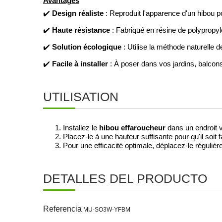
Avantages
Design réaliste
✔️
: Reproduit l'apparence d'un hibou po
Haute résistance
✔️
: Fabriqué en résine de polypropyl
Solution écologique
✔️
: Utilise la méthode naturelle 
Facile à installer
✔️
: À poser dans vos jardins, balcons
UTILISATION
Installez le
hibou effaroucheur
dans un endroit 
Placez-le à une hauteur suffisante pour qu'il soit
Pour une efficacité optimale, déplacez-le réguliè
DETALLES DEL PRODUCTO
Referencia
MU-SO3W-YFBM