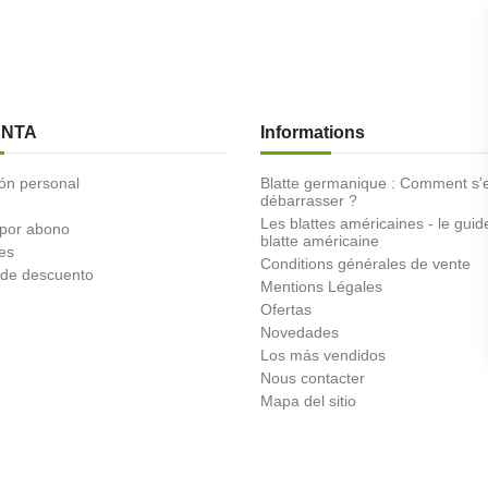
ENTA
Informations
ón personal
Blatte germanique : Comment s'
débarrasser ?
Les blattes américaines - le guid
 por abono
blatte américaine
es
Conditions générales de vente
de descuento
Mentions Légales
Ofertas
Novedades
Los más vendidos
Nous contacter
Mapa del sitio