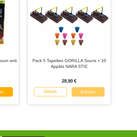
coum anti
Pack 5 Tapettes GORILLA Souris + 10
Appâts NARA STIC
28,90 €
Détails
er
Acheter