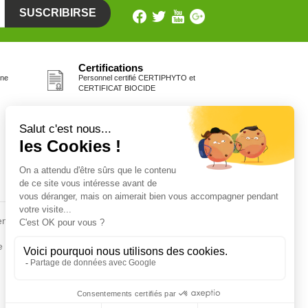
Certifications
one
Personnel certifié CERTIPHYTO et
CERTIFICAT BIOCIDE
Fiches conseils
en
Insecte
Rongeurs
e de la