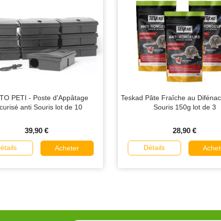
O PETI - Poste d'Appâtage
Teskad Pâte Fraîche au Diféna
urisé anti Souris lot de 10
Souris 150g lot de 3
39,90 €
28,90 €
étails
Détails
Acheter
Achet