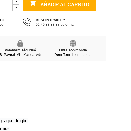

AÑADIR AL CARRITO
ECT
BESOIN D’AIDE ?
19e
01 40 38 38 38 ou e-mail
Paiement sécurisé
Livraison monde
B, Paypal, Vir., Mandat Adm
Dom-Tom, International
 plaque de glu .
rture.