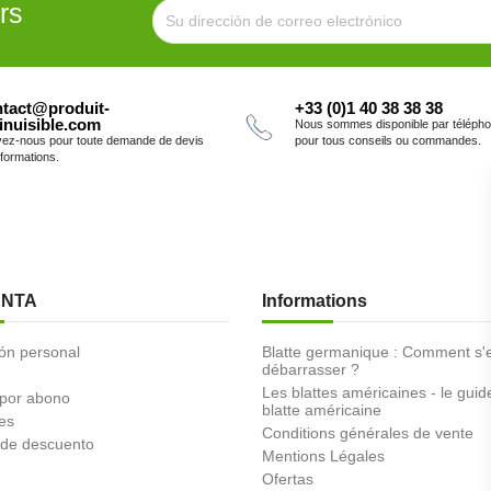
rs
tact@produit-
+33 (0)1 40 38 38 38
inuisible.com
Nous sommes disponible par téléph
vez-nous pour toute demande de devis
pour tous conseils ou commandes.
nformations.
ENTA
Informations
ón personal
Blatte germanique : Comment s'
débarrasser ?
Les blattes américaines - le guid
 por abono
blatte américaine
es
Conditions générales de vente
de descuento
Mentions Légales
Ofertas