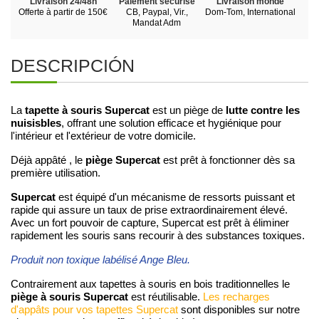
Livraison 24/48h
Paiement sécurisé
Livraison monde
Offerte à partir de 150€
CB, Paypal, Vir.,
Dom-Tom, International
Mandat Adm
DESCRIPCIÓN
tapette à souris Supercat
lutte contre les
La
est un piège de
nuisisbles
, offrant une solution efficace et hygiénique pour
l'intérieur et l'extérieur de votre domicile.
piège Supercat
Déjà appâté , le
est prêt à fonctionner dès sa
première utilisation.
Supercat
est équipé d'un mécanisme de ressorts puissant et
rapide qui assure un taux de prise extraordinairement élevé.
Avec un fort pouvoir de capture, Supercat est prêt à éliminer
rapidement les souris sans recourir à des substances toxiques.
Produit non toxique labélisé Ange Bleu.
Contrairement aux tapettes à souris en bois traditionnelles le
piège à souris Supercat
est réutilisable.
Les recharges
d'appâts pour vos tapettes Supercat
sont disponibles sur notre