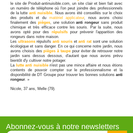
le site de Produit-antinuisible.com, un site clair et bien fait avec
un numéro de téléphone où l'on peut joindre des professionnels
de la lutte
anti nuisible
. Nous avons été conseillés sur le choix
des produits et du
matériel applicateur
, nous avons choisi
finalement des
pièges
, une solution
anti rongeur
sans produit
chimique et très efficace contre les souris. Par la suite, nous
avons opté pour des
répulsifs
pour prévenir l'apparition des
rongeurs dans notre maison.
Les
ultrasons
répulsifs
anti souris
et
anti rat
sont une solution
écologique et sans danger. En ce qui concerne notre jardin, nous
avons choisis des
pièges à taupe
pour éviter de retrouver notre
jardin sans dessus dessous, d'autant que nous avons prévu
bientôt d'y cultiver notre potager.
La
lutte anti nuisible
n'est pas une mince affaire et nous étions
contents de pouvoir compter sur le professionnalisme et la
disponibilité de DT Groupe pour trouver les bonnes solutions
anti
rongeur
. »
Nicole, 37 ans, Melle (79).
Abonnez-vous à notre newsletters