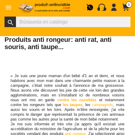
0

search
Produits anti rongeur: anti rat, anti
souris, anti taupe...
« Je suis une jeune maman d'un bébé d'1 an et demi, et nous
habitons avec mon mari dans une charmante petite maison à la
campagne, c'était notre souhait à l'annonce de ma grossesse.
Nous avons vite découvert les joie de cette vie loin des grandes
agglomérations, mais en s'installant ici de nombreux voisins
nous ont mis en garde
contre les nuisibles
et notamment
contre les rongeurs tels que
les taupes
, les
campagnols
, mais
aussi les souris et les loirs. Après m'être renseignée, j'ai vite
compris le danger que représentait la présence de ces animaux
pas comme les autres pour la santé de mon bébé notamment.
Je me suis informée et très vite j'ai appris qu'il existait une
accréditation du ministère de l'agriculture et de la pêche pour les
sociétés vendant des produits
anti rongeur
. J'ai sélectionné ainsi