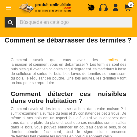
0

search
Comment se débarrasser des termites ?
Comment savoir que vous avez des
termites
à
la maison et comment vous en débarrasser ? Les termites sont des
nuisibles qui vivent en colonies et qui dégradent les matériaux à base
de cellulose et surtout le bois. Les larves de termites se nourrissent
du bois, le réduisant en poudre. Une fois adultes, les termites y font
un trou pour se reproduire.
Comment détecter ces nuisibles
dans votre habitation ?
Comment savoir si des termites se cachent dans votre maison ? Il
suffit d'examiner la surface du bois et d'y constater des petits trous. De
même si vos bois ont un aspect feuilleté ou si vous observez des
trous dans le plâtre du plafond, c'est que ces nuisibles sont installés
dans le bois. Vous pouvez enfoncer un couteau dans le bois, si ce
dernier pénètre facilement, c'est le signe d'une présence
de termites tout comme les poutres en bois qui sonnent creux.