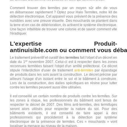
Comment trouver des termites par un moyen sûr afin de vous
en débarrasser rapidement ? Optez pour Halo Termites, notre kit de
détection électronique. Cet appareil vous prévient de la présence des
nuisibles avec une preuve visuelle. Des mouchards se plantent dans
la terre et en cas de détérioration, ils activent le système électronique.
Une façon infaillible de trouver une colonie et de savoir comment vite
l'éradiquer.
L'expertise Produit-
antinuisible.com ou comment vous débar
Le traitement préventif et curatif des
termites
fait l'objet d'un décret en
er
date du 1
novembre 2007. Celui-ci est à respecter dans les zones
reconnues termitées faisant l'objet d'un arrêté préfectoral. Ce décret
stipule l'interdiction d'user de traitement
anti-termites
par épandage
de produits dans les sols avant la construction. Le décret précise par
ailleurs l'usage d'un isolant entre le sol et le bâtiment à construire.
Lors de la construction, des dalles spécifiques en résine pour lutter
contre les termites peuvent aussi être utilisées.
Il est conseillé un certain nombre de produits contre les termites. Sur
les zones à risque, les professionnels du bâtiment sont tenus de
respecter le décret de 2007. Des films anti-termites, des termifuges
seront alors utilisés pour respecter la nature du sol. Pour des
bâtiments existants, il est conseillé de faire appel à des
professionnels qui procéderont à la détection par système
électronique de la présence de termites. Ces « mouchards » vont
localiser la menace au niveau de la maison.