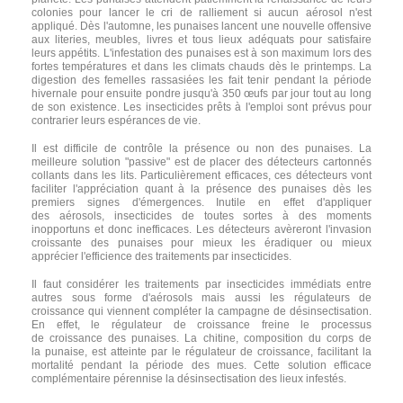
colonies pour lancer le cri de ralliement si aucun aérosol n'est
appliqué. Dès l'automne, les punaises lancent une nouvelle offensive
aux literies, meubles, livres et tous lieux adéquats pour satisfaire
leurs appétits. L'infestation des punaises est à son maximum lors des
fortes températures et dans les climats chauds dès le printemps. La
digestion des femelles rassasiées les fait tenir pendant la période
hivernale pour ensuite pondre jusqu'à 350 œufs par jour tout au long
de son existence. Les insecticides prêts à l'emploi sont prévus pour
contrarier leurs espérances de vie.
Il est difficile de contrôle la présence ou non des punaises. La
meilleure solution "passive" est de placer des détecteurs cartonnés
collants dans les lits. Particulièrement efficaces, ces détecteurs vont
faciliter l'appréciation quant à la présence des punaises dès les
premiers signes d'émergences. Inutile en effet d'appliquer
des aérosols, insecticides de toutes sortes à des moments
inopportuns et donc inefficaces. Les détecteurs avèreront l'invasion
croissante des punaises pour mieux les éradiquer ou mieux
apprécier l'efficience des traitements par insecticides.
Il faut considérer les traitements par insecticides immédiats entre
autres sous forme d'aérosols mais aussi les régulateurs de
croissance qui viennent compléter la campagne de désinsectisation.
En effet, le régulateur de croissance freine le processus
de croissance des punaises. La chitine, composition du corps de
la punaise, est atteinte par le régulateur de croissance, facilitant la
mortalité pendant la période des mues. Cette solution efficace
complémentaire pérennise la désinsectisation des lieux infestés.