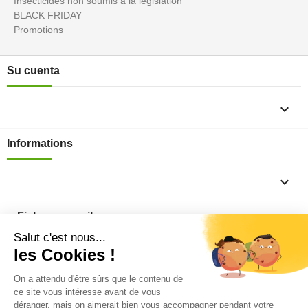
Insecticides non soumis à la législation
BLACK FRIDAY
Promotions
Su cuenta

Informations

Fiches conseils

Insecte