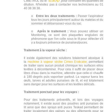
CIMETROL ou le
TESKAD
,pour connaitre les quantités de
dilution. N'hésitez pas à contacter nos techniciens au 01
40 38 38 38.
o
Entre les deux traitements :
Passer l'aspirateur
tous les jours principalement autour du matelas et du
sommier et débarrassez-vous du sac.
o
Après le traitement :
Vous pouvez utiliser un
Monitoring, ce sont des plaquettes engluées de
phéromone que l'on colle sous le lit pour détecter s'il
y a toujours présence de punaises/puces.
Traitement à la vapeur sèche :
Il existe également des solutions totalement atoxique à
la
machine à vapeur sèche
Cimex Eraticator
, permettant
de traiter sans aucun produit chimique les surfaces et/ou
textiles à décontaminer. Pour cela il suffit de placer deux
litres d'eau dans la machine, attendre que celle-ci chauffe
à 180 degrés puis vaporiser partout. La vapeur tuera les
œufs, larves et adultes punaises de lit, et est totalement
sans danger pour les surfaces et les textiles délicats.
Traitement ponctuel pour les voyages :
Pour des traitements préventifs, et lors des voyages
notamment, il existe aussi des poudres anti punaises de
lit ainsi que des sprays anti puces Teskad permettant de
traiter localement des valises ou des vêtements pour se