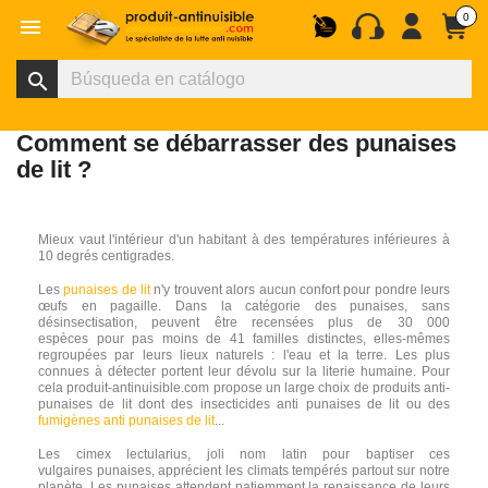
0

search
Comment se débarrasser des punaises
de lit ?
Mieux vaut l'intérieur d'un habitant à des températures inférieures à
10 degrés centigrades.
Les
punaises de lit
n'y trouvent alors aucun confort pour pondre leurs
œufs en pagaille. Dans la catégorie des punaises, sans
désinsectisation, peuvent être recensées plus de 30 000
espèces pour pas moins de 41 familles distinctes, elles-mêmes
regroupées par leurs lieux naturels : l'eau et la terre. Les plus
connues à détecter portent leur dévolu sur la literie humaine. Pour
cela produit-antinuisible.com propose un large choix de produits anti-
punaises de lit dont des insecticides anti punaises de lit ou des
fumigènes anti punaises de lit
...
Les cimex lectularius, joli nom latin pour baptiser ces
vulgaires punaises, apprécient les climats tempérés partout sur notre
planète. Les punaises attendent patiemment la renaissance de leurs