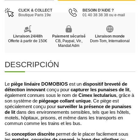
CLICK & COLLECT
BESOIN D’AIDE ?
Boutique Paris 19e
01 40 38 38 38 ou e-mail
Livraison 24/48h
Paiement sécurisé
Livraison monde
Offerte à partir de 150€
CB, Paypal, Vir.,
Dom-Tom, International
Mandat Adm
DESCRIPCIÓN
piège linéaire DOMOBIOS
dispositif breveté de
Le
est un
détection innovant
capturer les punaises de lit
conçu pour
,
Cimex lectularius
également connues sous le nom de
, grâce à
piégeage collant unique
son système de
. Ce piège est
surveiller la présence de punaises
spécialement conçu pour
de lit
dans des environnements sensibles, tels que les hôtels,
motels, hôpitaux, prisons, et même dans les transports en
commun comme les trains et les bus.
conception discrète
Sa
permet de le placer facilement sous
matelas
coussins de canapé
long des plinthes
les
,
, le
ou