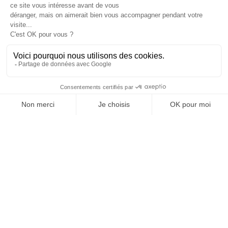

Informations

Fiches conseils

Insecte
Rongeurs
© 2026 - Produit-antinuisible.com