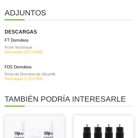
ADJUNTOS
DESCARGAS
FT Domobios
Fiche Technique
Descargas (247.02KB)
FDS Domobios
Fiche de Données de Sécurité
Descargas (179.27KB)
TAMBIÉN PODRÍA INTERESARLE