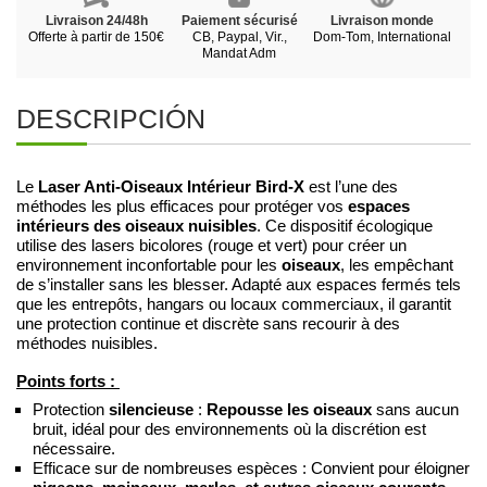
Livraison 24/48h
Paiement sécurisé
Livraison monde
Offerte à partir de 150€
CB, Paypal, Vir.,
Dom-Tom, International
Mandat Adm
DESCRIPCIÓN
Laser Anti-Oiseaux Intérieur Bird-X
Le
est l’une des
espaces
méthodes les plus efficaces pour protéger vos
intérieurs des oiseaux nuisibles
. Ce dispositif écologique
utilise des lasers bicolores (rouge et vert) pour créer un
oiseaux
environnement inconfortable pour les
, les empêchant
de s’installer sans les blesser. Adapté aux espaces fermés tels
que les entrepôts, hangars ou locaux commerciaux, il garantit
une protection continue et discrète sans recourir à des
méthodes nuisibles.
Points forts :
Protection
silencieuse
:
Repousse les oiseaux
sans aucun
bruit, idéal pour des environnements où la discrétion est
nécessaire.
Efficace sur de nombreuses espèces : Convient pour éloigner