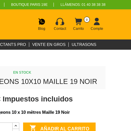
BOUTIQUE PARIS 19E
LLÁMENOS:
01 40 38 38 38
0
Blog
Contact
Carrito
Compte
ECTANTS PRO
VENTE EN GROS
ULTRASONS
EN STOCK
GEONS 10X10 MAILLE 19 NOIR
€
Impuestos incluidos
igeons 10 x 10 mètres Maille 19 Noir

AÑADIR AL CARRITO