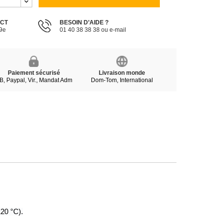
ECT
BESOIN D’AIDE ?
19e
01 40 38 38 38 ou e-mail
Paiement sécurisé
Livraison monde
B, Paypal, Vir., Mandat Adm
Dom-Tom, International
120 °C).