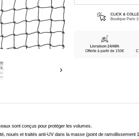
CLICK & COLL
Boutique Paris 
Livraison 24/48h
Offerte à partir de 150€
C

oiseaux sont conçus pour protéger les volumes.
ité, noués et traités anti-UV dans la masse (point de ramollissement 