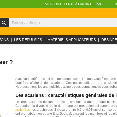
LIVRAISON OFFERTE À PARTIR DE 150 €
B
search
EONS
LES RÉPULSIFS
MATÉRIELS APPLICATEURS
DÉSINF
ser ?
Avez-vous déjà ressenti des démangeaisons, lorsque vous êtes dans vo
peut-être affaire à des acariens. Ces petites bêtes errent paisible
Heureusement, les anti-nuisibles actuels vous permettent de vous débarr
Les acariens : caractéristiques générales de l
Le terme acariens désigne un type d'arachnides qui regroupe plusieur
Cependant la diversité réelle du groupe est probablement supérieure au
araignées
, les arachnides. Il mesure entre 0,2 et 0,03mm et son corps 
entre un abdomen et une tête. Seuls dépassent les membres et les pi