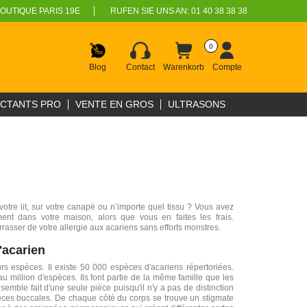
OUTIQUE PARIS 19E
RUFEN SIE UNS AN:
01 40 38 38 38
0
Blog
Contact
Warenkorb
Compte
ECTANTS PRO
VENTE EN GROS
ULTRASONS
tre lit, sur votre canapé ou n’importe quel tissu ? Vous avez
ment dans votre maison, alors que vous en faites les frais.
asser de votre allergie aux acariens sans efforts monstres.
'acarien
s espèces. Il existe 50 000 espèces d'acariens répertoriées.
 million d'espèces. Ils font partie de la même famille que les
semble fait d'une seule pièce puisqu'il n'y a pas de distinction
èces buccales. De chaque côté du corps se trouve un stigmate