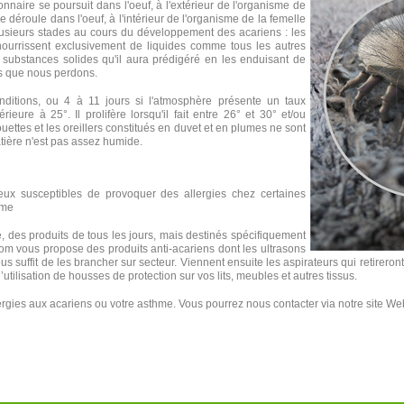
aire se poursuit dans l'oeuf, à l'extérieur de l'organisme de
déroule dans l'oeuf, à l'intérieur de l'organisme de la femelle
 plusieurs stades au cours du développement des acariens : les
nourrissent exclusivement de liquides comme tous les autres
 substances solides qu'il aura prédigéré en les enduisant de
es que nous perdons.
ditions, ou 4 à 11 jours si l'atmosphère présente un taux
eure à 25°. Il prolifère lorsqu'il fait entre 26° et 30° et/ou
ettes et les oreillers constitués en duvet et en plumes ne sont
atière n'est pas assez humide.
eux susceptibles de provoquer des allergies chez certaines
hme
, des produits de tous les jours, mais destinés spécifiquement
.com vous propose des produits anti-acariens dont les ultrasons
 suffit de les brancher sur secteur. Viennent ensuite les aspirateurs qui retireront 
’utilisation de housses de protection sur vos lits, meubles et autres tissus.
lergies aux acariens ou votre asthme. Vous pourrez nous contacter via notre site We