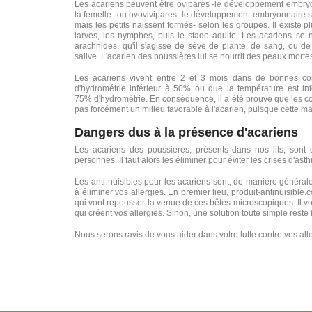
Les acariens peuvent être ovipares -le développement embryonn
la femelle- ou ovovivipares -le développement embryonnaire se 
mais les petits naissent formés- selon les groupes. Il existe
larves, les nymphes, puis le stade adulte. Les acariens se 
arachnides, qu'il s'agisse de sève de plante, de sang, ou de
salive. L'acarien des poussières lui se nourrit des peaux mort
Les acariens vivent entre 2 et 3 mois dans de bonnes con
d'hydrométrie inférieur à 50% ou que la température est inféri
75% d'hydrométrie. En conséquence, il a été prouvé que les cou
pas forcément un milieu favorable à l'acarien, puisque cette m
Dangers dus à la présence d'acariens
Les acariens des poussières, présents dans nos lits, sont 
personnes. Il faut alors les éliminer pour éviter les crises d'ast
Les anti-nuisibles pour les acariens sont, de manière générale
à éliminer vos allergies. En premier lieu, produit-antinuisible
qui vont repousser la venue de ces bêtes microscopiques. Il vous
qui créent vos allergies. Sinon, une solution toute simple reste l
Nous serons ravis de vous aider dans votre lutte contre vos al