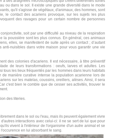
er à des araignées microscopiques qui créent différentes sortes
u ou dans le sol. Il existe une grande diversité dans le mode
ivants, qu'il s'agisse de végétaux, d'animaux, des hommes, sont
ie, le contact des acariens provoque, sur les sujets les plus
 provoquent des ravages pour un certain nombre de personnes
 conjonctivite, soit par une difficulté au niveau de la respiration
de la poussière sont les plus connus. En général, ces animaux
ens, elles, se manifestent de suite après un contact ; d’autant
r des anti-nuisibles dans votre maison pour vous garantir une vie
nt des colonies d'acariens. Il est nécessaire, à titre préventif
tade de leurs transformations : oeufs, larves et adultes. Les
nsi tous les lieux fréquentés par les hommes dans leurs habitats
r de manière curative intense la population acarienne lors de
iens sur les matelas, coussins, oreillers, alèses. Ainsi, il sera
 Car c'est bien le comble que de cesser ses activités, trouver le
ment.
ion des literies.
librement dans le sol ou l'eau, mais ils peuvent également vivre
d'autres interactions avec celui-ci: il ne se sert de lui que pour
'ils vivent à l'intérieur de l'organisme d'un autre animal et se
en l'occurence en lui absorbant le sang.