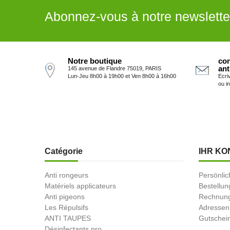
Abonnez-vous à notre newslette
Notre boutique
con
ant
145 avenue de Flandre 75019, PARIS
Lun-Jeu 8h00 à 19h00 et Ven 8h00 à 16h00
Ecri
ou i
Catégorie
IHR KO
Anti rongeurs
Persönlic
Matériels applicateurs
Bestellu
Anti pigeons
Rechnung
Les Répulsifs
Adressen
ANTI TAUPES
Gutschei
Désinfectants pro