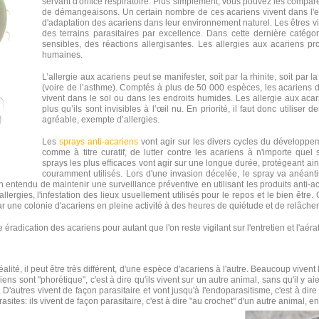
servant d'orifice respiratoire. Plus simplement, vous pouvez les compar
de démangeaisons. Un certain nombre de ces acariens vivent dans l'ea
d'adaptation des acariens dans leur environnement naturel. Les êtres v
des terrains parasitaires par excellence. Dans cette dernière catégor
sensibles, des réactions allergisantes. Les allergies aux acariens
humaines.
L’allergie aux acariens peut se manifester, soit par la rhinite, soit par la
(voire de l’asthme). Comptés à plus de 50 000 espèces, les acariens 
vivent dans le sol ou dans les endroits humides. Les allergie aux acari
plus qu’ils sont invisibles à l’œil nu. En priorité, il faut donc utilise
agréable, exempte d’allergies.
Les
sprays anti-acariens
vont agir sur les divers cycles du développeme
comme à titre curatif,
de lutter contre les acariens
à n'importe quel s
sprays les plus efficaces vont agir sur une longue durée, protégeant ai
couramment utilisés. Lors d'une invasion décelée, le spray va anéanti
n entendu de maintenir une surveillance préventive en utilisant les produits anti-acar
llergies, l'infestation des lieux usuellement utilisés pour le repos et le bien être.
par une colonie d'acariens en pleine activité à des heures de quiétude et de relâche
radication des acariens pour autant que l'on reste vigilant sur l'entretien et l'aérat
ité, il peut être très différent, d'une espèce d'acariens à l'autre. Beaucoup vivent 
s sont "phorétique", c'est à dire qu'ils vivent sur un autre animal, sans qu'il y aie 
autres vivent de façon parasitaire et vont jusqu'à l'endoparasitisme, c'est à dire qu
sites: ils vivent de façon parasitaire, c'est à dire "au crochet" d'un autre animal, 