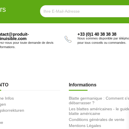
rs
tact@produit-
+33 (0)1 40 38 38 38
inuisible.com
Nous sommes disponible par téléph
vez-nous pour toute demande de devis
pour tous conseils ou commandes.
nformations.
NTO
Informations
he Infos
Blatte germanique : Comment s'
débarrasser ?
ngen
Les blattes américaines - le guid
skorrekturen
blatte américaine
Conditions générales de vente
ne
Mentions Légales