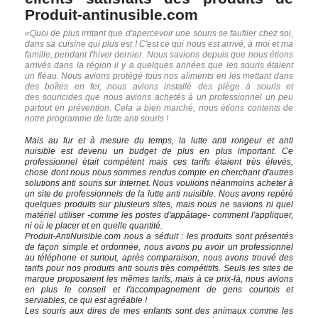
Produit-antinusible.com
«Quoi de plus irritant que d'apercevoir une souris se faufiler chez soi,
dans sa cuisine qui plus est ! C'est ce qui nous est arrivé, à moi et ma
famille, pendant l'hiver dernier. Nous savions depuis que nous étions
arrivés dans la région il y a quelques années que les souris étaient
un fléau. Nous avions protégé tous nos aliments en les mettant dans
des boîtes en fer, nous avions installé des piège à souris et
des souricides que nous avions achetés à un professionnel un peu
partout en prévention. Cela a bien marché, nous étions contents de
notre programme de lutte anti souris !
Mais au fur et à mesure du temps, la lutte anti rongeur et anti
nuisible est devenu un budget de plus en plus important. Ce
professionnel était compétent mais ces tarifs étaient très élevés,
chose dont nous nous sommes rendus compte en cherchant d'autres
solutions anti souris sur Internet. Nous voulions néanmoins acheter à
un site de professionnels de la lutte anti nuisible. Nous avons repéré
quelques produits sur plusieurs sites, mais nous ne savions ni quel
matériel utiliser -comme les postes d'appâtage- comment l'appliquer,
ni où le placer et en quelle quantité.
Produit-AntiNuisible.com nous a séduit : les produits sont présentés
de façon simple et ordonnée, nous avons pu avoir un professionnel
au téléphone et surtout, après comparaison, nous avons trouvé des
tarifs pour nos produits anti souris très compétitifs. Seuls les sites de
marque proposaient les mêmes tarifs, mais à ce prix-là, nous avions
en plus le conseil et l'accompagnement de gens courtois et
serviables, ce qui est agréable !
Les souris aux dires de mes enfants sont des animaux comme les