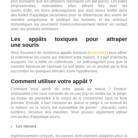
plus puissants que les ultrasons classiques (un par pièce). Les pâtes
empoisonnées, redoutables, elles attirent très bien les
souris. Enfin, les blocs anticoagulants que vous devez mettre dans
des boites d'appâtage sécurisées pour se débarrasser des souris de
manière progressive et protéger les hommes et les animaux
domestiques qui pourraient malencontreusement rentrer en contact
avec ces produits chimiques.
Les appâts toxiques pour
attraper
une
souris
Vous trouverez de nombreux appâts toxiques (
souricides
) pour attirer
et exterminer les souris qui infestent votre maison. Il s'agit d'aliments
auxquels l'on a mêlé un rodonticide : un anticoagulant pour que la
moindre blessure de l'animale lui soit fatale, ou un produit qui la fera
succomber en quelques minutes d'une hypothermie.
Comment utiliser votre appât ?
Comment vous servir de votre appât au mieux ? Produit-
antinuisible.com vous conseille de ne pas trop en mettre sur le piège,
au risque de permettre à la souris de le consommer sans se faire
prendre. Ensuite, il faut s'assurer de placer le piège à un endroit de
la maison où la souris est susceptible de passer : placards, coins
sombres, dessous des meubles. Vous pouvez également utiliser
nos postes d'appatage souris.
Les nasses
Ingénieusement conçues, les nasses sont vraiment adaptées pour la