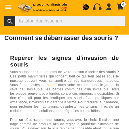
0

search
Comment se débarrasser des souris ?
Repérer les signes d'invasion de
souris
Vous soupçonnez les recoins de votre maison d'abriter des souris ?
Ces petits mammifères qui rongent tout ce qui leur passe sous le
museau peuvent vous transmettre de très dangereuses maladies.
Vous êtes infestés de
souris
dans votre maison, dans le jardin, la
cave de l'immeuble, les parties communes d'un immeuble. Tous
les pièges peuvent être tendus contre ces rongeurs indésirables. Si
rien n'est fait pour les éradiquer, les souris étant prolifiques par
excellence, l'invasion est garantie à terme. Pour réduire leur nombre,
pour protéger les habitations, désinfester les terrains, il existe un
certain nombre de solutions pour piéger ces petites bêtes.
Pour
se débarrasser des souris,
vous avez le choix. Il existe une
large gamme de produits afin de régler le problème d'invasion de
souris. Vous devez agir le plus rapidement possible étant donné que