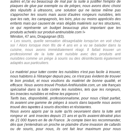
autres et j'ai eu beaucoup de mal par la suite à justifier l'emploi de
plaques de glue par exemple ou de pièges, nous avons donc choisi
des répulsifs à ultrasons, une solution qui ne laisse même pas
s'approcher les souris mais aussi d'autres rongeurs nuisibles, tels
que les rats, les campagnols, les loirs, plus ou moins appréciés des
enfants mais qui causent de vrais dégâts matériels sur les structures,
ce qui représente un budget beaucoup plus important que les
produits achetés sur produit-antinuisible.com !»
Winston, 47 ans, Draguignan (83).
« Les souris, quelle sensation désagréable lorsqu'on en voit chez
soi ! Alors lorsque mon fils de 4 ans en a vu se balader dans la
cuisine, nous avons immédiatement réagi. Il fallait trouver un
professionnel de la lutte anti nuisible avec des produits anti
nuisibles comme un piège à souris ou des désinfectants également
adaptés aux particuliers.
Le matériel pour lutter contre les nuisibles n'est pas facile à trouver,
nous habitons à l'étranger depuis peu, ce n'est pas évident de trouver
le bon produit, et nous voulions du matériel de bonne qualité, et
efficace. Nous avons trouvé Produit-AntiNuisible.com, un site français
spécialisé dans la lutte contre les nuisibles, tels que les rongeurs,
les insectes nuisibles et même les pigeons !
Tarifs bas, disponibilité, professionnalisme, pour nous c'était parfait,
ils avaient une gamme de pièges à souris dans laquelle nous avons
trouvé des tapettes à souris discrètes et résistantes.
Nous avons appris par la suite qu'ils oeuvraient dans la lutte anti
rongeur et anti insectes depuis 15 ans et qu'ils avaient dératisé plus
de 21 000 foyers en Ile de France. Je compte bien les recommander,
dès que j'entendrais un proche se plaindre d'une invasion de cafards
ou de souris, pour nous, ils ont fait leur maximum pour nous