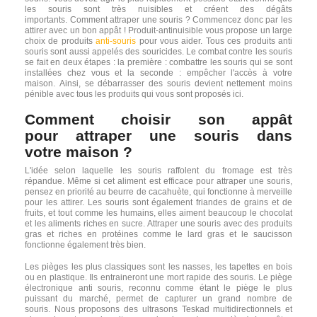
les souris sont très nuisibles et créent des dégâts
importants. Comment attraper une souris ? Commencez donc par les
attirer avec un bon appât ! Produit-antinuisible vous propose un large
choix de produits
anti-souris
pour vous aider. Tous ces produits anti
souris sont aussi appelés des souricides. Le combat contre les souris
se fait en deux étapes : la première : combattre les souris qui se sont
installées chez vous et la seconde : empêcher l'accès à votre
maison. Ainsi, se débarrasser des souris devient nettement moins
pénible avec tous les produits qui vous sont proposés ici.
Comment
choisir son appât
pour
attraper une
souris
dans
votre
maison
?
L'idée selon laquelle les souris raffolent du fromage est très
répandue. Même si cet aliment est efficace pour attraper une souris,
pensez en priorité au beurre de cacahuète, qui fonctionne à merveille
pour les attirer. Les souris sont également friandes de grains et de
fruits, et tout comme les humains, elles aiment beaucoup le chocolat
et les aliments riches en sucre. Attraper une souris avec des produits
gras et riches en protéines comme le lard gras et le saucisson
fonctionne également très bien.
Les pièges les plus classiques sont les nasses, les tapettes en bois
ou en plastique. Ils entraineront une mort rapide des souris. Le piège
électronique anti souris, reconnu comme étant le piège le plus
puissant du marché, permet de capturer un grand nombre de
souris. Nous proposons des ultrasons Teskad multidirectionnels et