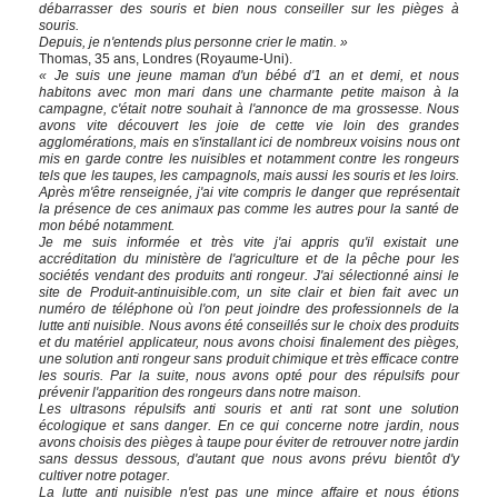
débarrasser des souris et bien nous conseiller sur les pièges à
souris.
Depuis, je n'entends plus personne crier le matin. »
Thomas, 35 ans, Londres (Royaume-Uni).
« Je suis une jeune maman d'un bébé d'1 an et demi, et nous
habitons avec mon mari dans une charmante petite maison à la
campagne, c'était notre souhait à l'annonce de ma grossesse. Nous
avons vite découvert les joie de cette vie loin des grandes
agglomérations, mais en s'installant ici de nombreux voisins nous ont
mis en garde contre les nuisibles et notamment contre les rongeurs
tels que les taupes, les campagnols, mais aussi les souris et les loirs.
Après m'être renseignée, j'ai vite compris le danger que représentait
la présence de ces animaux pas comme les autres pour la santé de
mon bébé notamment.
Je me suis informée et très vite j'ai appris qu'il existait une
accréditation du ministère de l'agriculture et de la pêche pour les
sociétés vendant des produits anti rongeur. J'ai sélectionné ainsi le
site de Produit-antinuisible.com, un site clair et bien fait avec un
numéro de téléphone où l'on peut joindre des professionnels de la
lutte anti nuisible. Nous avons été conseillés sur le choix des produits
et du matériel applicateur, nous avons choisi finalement des pièges,
une solution anti rongeur sans produit chimique et très efficace contre
les souris. Par la suite, nous avons opté pour des répulsifs pour
prévenir l'apparition des rongeurs dans notre maison.
Les ultrasons répulsifs anti souris et anti rat sont une solution
écologique et sans danger. En ce qui concerne notre jardin, nous
avons choisis des pièges à taupe pour éviter de retrouver notre jardin
sans dessus dessous, d'autant que nous avons prévu bientôt d'y
cultiver notre potager.
La lutte anti nuisible n'est pas une mince affaire et nous étions