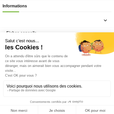
Informations

Fiches conseils

Insecte
Rongeurs
© 2026 - Produit-antinuisible.com