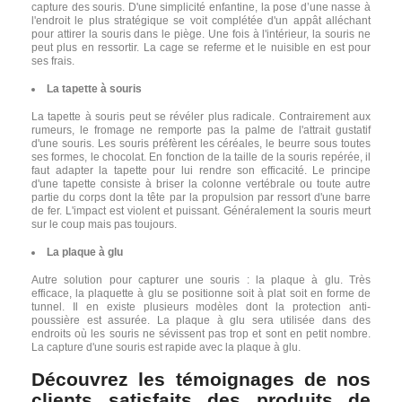
capture des souris. D'une simplicité enfantine, la pose d’une nasse à
l'endroit le plus stratégique se voit complétée d'un appât alléchant
pour attirer la souris dans le piège. Une fois à l'intérieur, la souris ne
peut plus en ressortir. La cage se referme et le nuisible en est pour
ses frais.
La tapette à souris
La tapette à souris peut se révéler plus radicale. Contrairement aux
rumeurs, le fromage ne remporte pas la palme de l'attrait gustatif
d'une souris. Les souris préfèrent les céréales, le beurre sous toutes
ses formes, le chocolat. En fonction de la taille de la souris repérée, il
faut adapter la tapette pour lui rendre son efficacité. Le principe
d'une tapette consiste à briser la colonne vertébrale ou toute autre
partie du corps dont la tête par la propulsion par ressort d'une barre
de fer. L'impact est violent et puissant. Généralement la souris meurt
sur le coup mais pas toujours.
La plaque à glu
Autre solution pour capturer une souris : la plaque à glu. Très
efficace, la plaquette à glu se positionne soit à plat soit en forme de
tunnel. Il en existe plusieurs modèles dont la protection anti-
poussière est assurée. La plaque à glu sera utilisée dans des
endroits où les souris ne sévissent pas trop et sont en petit nombre.
La capture d'une souris est rapide avec la plaque à glu.
Découvrez les témoignages de nos
clients satisfaits des produits de