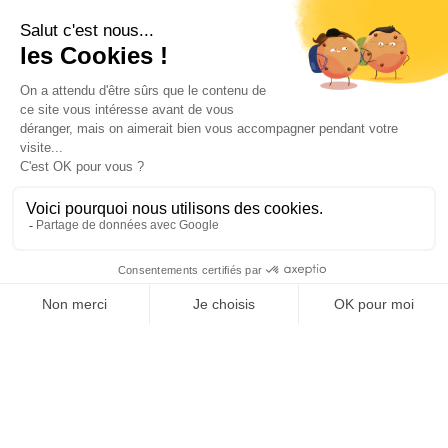
1 - 24 von 157 Artikel(n)
1

2
3
…
7
Weiter

Zum Seitenanfang
Abonnez-vous à notre newsletters