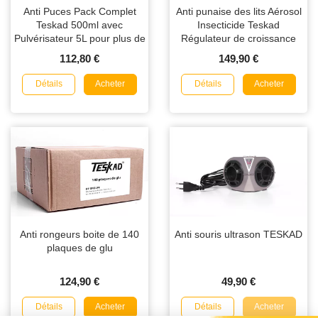
Anti Puces Pack Complet
Anti punaise des lits Aérosol
Teskad 500ml avec
Insecticide Teskad
Pulvérisateur 5L pour plus de
Régulateur de croissance
100m²
150ml en lot de 12
112,80 €
149,90 €
Détails
Détails
Acheter
Acheter
Anti rongeurs boite de 140
Anti souris ultrason TESKAD
plaques de glu
124,90 €
49,90 €
Détails
Détails
Acheter
Acheter