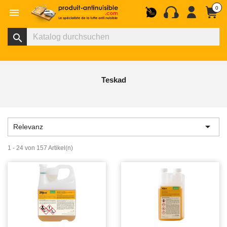
0

search
Teskad

Relevanz
1 - 24 von 157 Artikel(n)