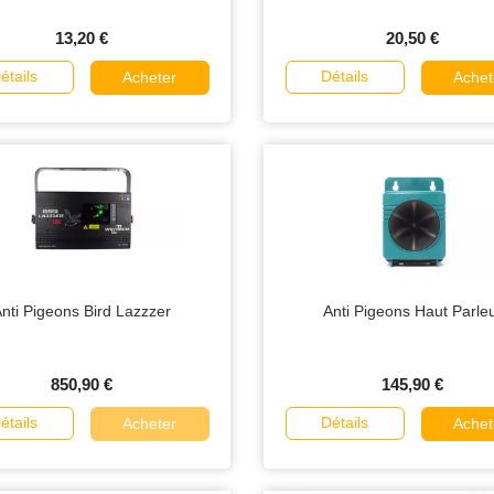
13,20 €
20,50 €
étails
Détails
Acheter
Achet
nti Pigeons Bird Lazzzer
Anti Pigeons Haut Parle
850,90 €
145,90 €
étails
Détails
Acheter
Achet