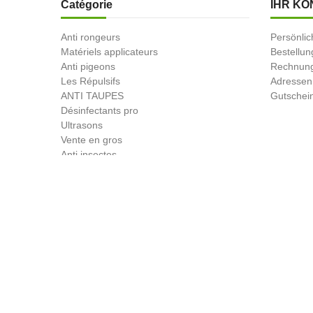
Catégorie
IHR KO
Anti rongeurs
Persönlic
Matériels applicateurs
Bestellu
Anti pigeons
Rechnung
Les Répulsifs
Adressen
ANTI TAUPES
Gutschei
Désinfectants pro
Ultrasons
Vente en gros
Anti insectes
Désinsectiseurs Electrique DEIV
Gamme Bio
Insecticides non soumis à la législation
BLACK FRIDAY
Promotions
© 2026 - Produit-antinuisible.com