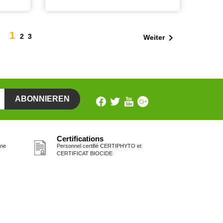
1

2
3
Weiter
Certifications
one
Personnel certifié CERTIPHYTO et
CERTIFICAT BIOCIDE