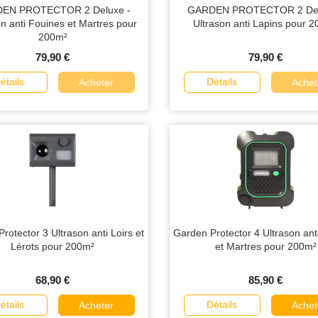
EN PROTECTOR 2 Deluxe -
GARDEN PROTECTOR 2 Del
on anti Fouines et Martres pour
Ultrason anti Lapins pour 
200m²
79,90 €
79,90 €
étails
Détails
Acheter
Achet
rotector 3 Ultrason anti Loirs et
Garden Protector 4 Ultrason ant
Lérots pour 200m²
et Martres pour 200m²
68,90 €
85,90 €
étails
Détails
Acheter
Achet