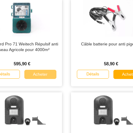
rd Pro 71 Weitech Répulsif anti
Câble batterie pour anti pi
seau Agricole pour 4000m²
595,90 €
58,90 €
étails
Détails
Acheter
Achet