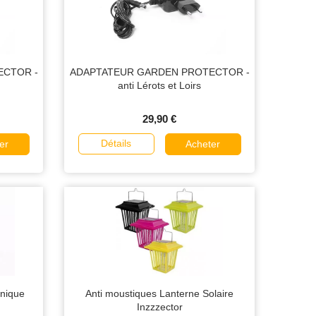
ECTOR -
ADAPTATEUR GARDEN PROTECTOR -
anti Lérots et Loirs
29,90 €
Détails
er
Acheter
onique
Anti moustiques Lanterne Solaire
Inzzzector