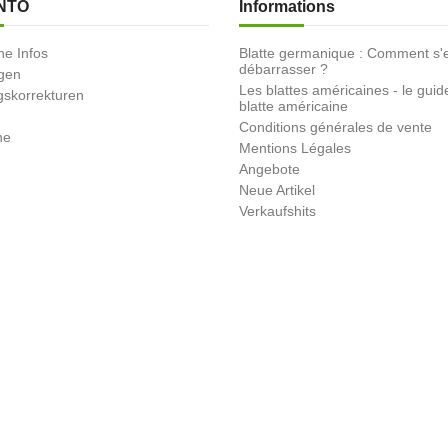
NTO
Informations
he Infos
Blatte germanique : Comment s'
débarrasser ?
ngen
Les blattes américaines - le guid
skorrekturen
blatte américaine
Conditions générales de vente
ne
Mentions Légales
Angebote
Neue Artikel
Verkaufshits
Nous contacter
Sitemap