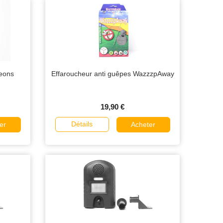
geons
Effaroucheur anti guêpes WazzzpAway
19,90 €
Détails
er
Acheter