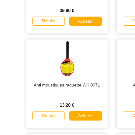
39,90 €
Détails
D
Acheter
Anti moustiques raquette WK 0071
A
13,20 €
Détails
D
Acheter