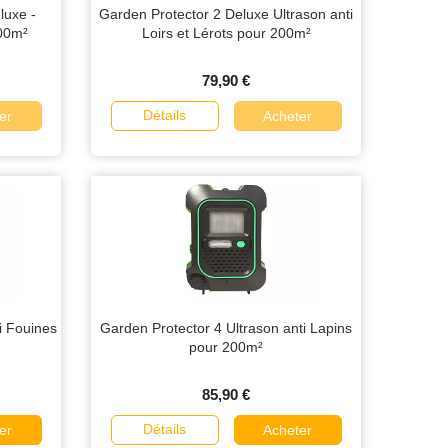
uxe -
Garden Protector 2 Deluxe Ultrason anti
200m²
Loirs et Lérots pour 200m²
79,90 €
Détails
er
Acheter
i Fouines
Garden Protector 4 Ultrason anti Lapins
pour 200m²
85,90 €
Détails
er
Acheter