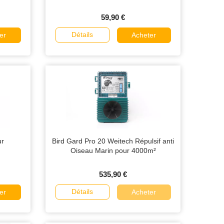
59,90 €
Détails
er
Acheter
ur
Bird Gard Pro 20 Weitech Répulsif anti
Oiseau Marin pour 4000m²
535,90 €
Détails
er
Acheter