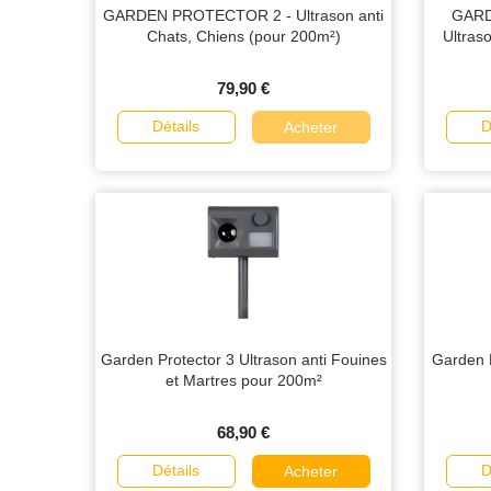
GARDEN PROTECTOR 2 - Ultrason anti
GARD
Chats, Chiens (pour 200m²)
Ultras
79,90 €
Détails
D
Acheter
Garden Protector 3 Ultrason anti Fouines
Garden P
et Martres pour 200m²
68,90 €
Détails
D
Acheter