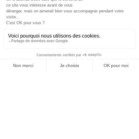

Informations

Fiches conseils

Insecte
Rongeurs
© 2026 - Produit-antinuisible.com