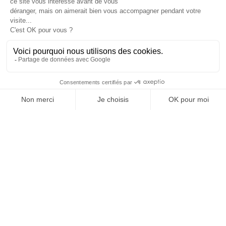
Informations

Fiches conseils

Insecte
Rongeurs
© 2026 - Produit-antinuisible.com