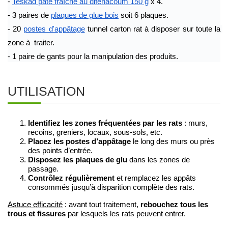
- 
Teskad pâte fraîche au difénacoum 150 g
 x 4.
- 3 paires de 
plaques de glue bois
 soit 6 plaques.
- 20 
postes d'appâtage
 tunnel carton rat à disposer sur toute la 
zone à  traiter.
- 1 paire de gants pour la manipulation des produits.
UTILISATION
Identifiez les zones fréquentées par les rats
: murs,
recoins, greniers, locaux, sous-sols, etc.
Placez les postes d’appâtage
le long des murs ou près
des points d’entrée.
Disposez les plaques de glu
dans les zones de
passage.
Contrôlez régulièrement
et remplacez les appâts
consommés jusqu’à disparition complète des rats.
rebouchez tous les
Astuce efficacité
: avant tout traitement,
trous et fissures
par lesquels les rats peuvent entrer.