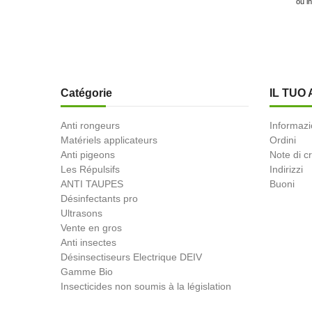
ou i
Catégorie
IL TUO
Anti rongeurs
Informazi
Matériels applicateurs
Ordini
Anti pigeons
Note di c
Les Répulsifs
Indirizzi
ANTI TAUPES
Buoni
Désinfectants pro
Ultrasons
Vente en gros
Anti insectes
Désinsectiseurs Electrique DEIV
Gamme Bio
Insecticides non soumis à la législation
BLACK FRIDAY