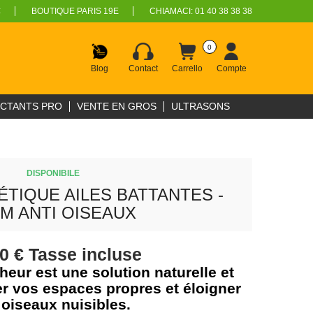
€
BOUTIQUE PARIS 19E
CHIAMACI:
01 40 38 38 38
0
Blog
Contact
Carrello
Compte
ECTANTS PRO
VENTE EN GROS
ULTRASONS
DISPONIBILE
TIQUE AILES BATTANTES -
M ANTI OISEAUX
90 €
Tasse incluse
eur est une solution naturelle et
er vos espaces propres et éloigner
 oiseaux nuisibles.