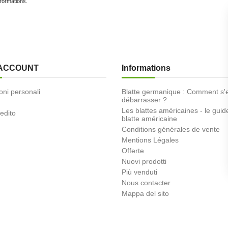
nformations.
 ACCOUNT
Informations
oni personali
Blatte germanique : Comment s'
débarrasser ?
Les blattes américaines - le guid
redito
blatte américaine
Conditions générales de vente
Mentions Légales
Offerte
Nuovi prodotti
Più venduti
Nous contacter
Mappa del sito