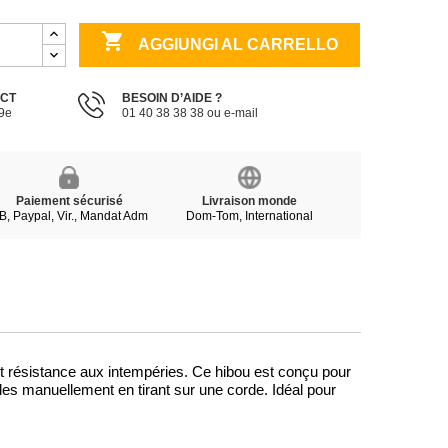

AGGIUNGI AL CARRELLO
ECT
BESOIN D’AIDE ?
19e
01 40 38 38 38 ou e-mail
Paiement sécurisé
Livraison monde
B, Paypal, Vir., Mandat Adm
Dom-Tom, International
et résistance aux intempéries. Ce hibou est conçu pour
les manuellement en tirant sur une corde. Idéal pour