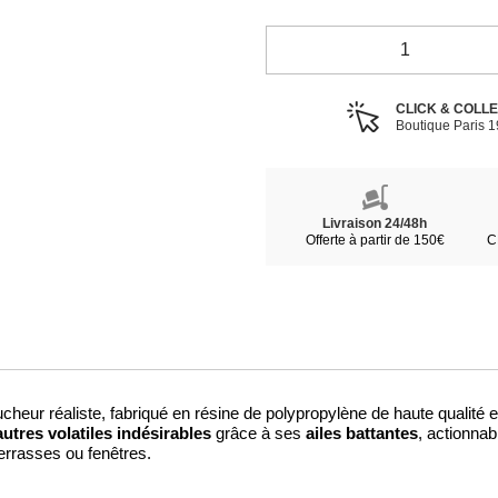
CLICK & COLL
Boutique Paris 
Livraison 24/48h
Offerte à partir de 150€
C
heur réaliste, fabriqué en résine de polypropylène de haute qualité 
utres volatiles indésirables
ailes battantes
grâce à ses
, actionnab
terrasses ou fenêtres.