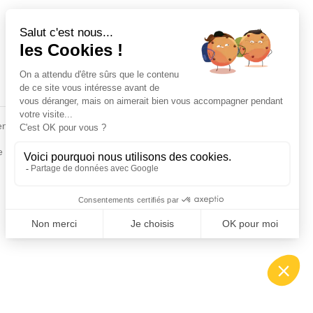
Fiches conseils
en
Insecte
Rongeurs
e de la