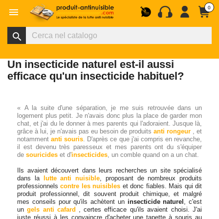
0

search
Un insecticide naturel est-il aussi
efficace qu'un insecticide habituel?
« A la suite d'une séparation, je me suis retrouvée dans un
logement plus petit. Je n'avais donc plus la place de garder mon
chat, et j'ai du le donner à mes parents qui l'adoraient. Jusque là,
grâce à lui, je n'avais pas eu besoin de produits
anti rongeur
, et
notamment
anti souris
. D'après ce que j'ai compris en revanche,
il est devenu très paresseux et mes parents ont du s'équiper
de
souricides
et d'
insecticides
, un comble quand on a un chat.
Ils avaient découvert dans leurs recherches un site spécialisé
dans la
lutte anti nuisible
, proposant de nombreux produits
professionnels
contre les nuisibles
et donc fiables. Mais qui dit
produit professionnel, dit souvent produit chimique, et malgré
mes conseils pour qu'ils achètent un
insecticide naturel
, c'est
un
gels anti cafard
, certes efficace qu'ils avaient choisi. J'ai
juste réussi à les convaincre d'acheter une tapette à souris au