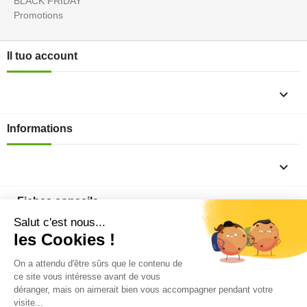
BLACK FRIDAY
Promotions
Il tuo account

Informations

Fiches conseils

Insecte
Rongeurs