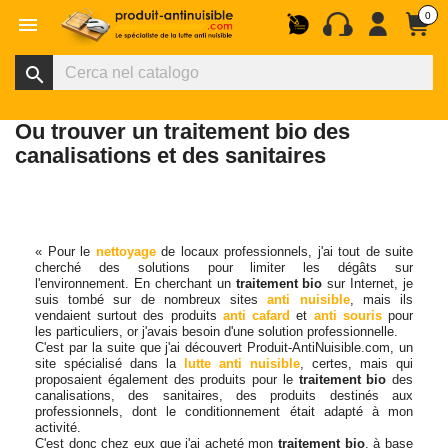
0

search
Ou trouver un traitement bio des
canalisations et des sanitaires
« Pour le
nettoyage
de locaux professionnels, j'ai tout de suite
cherché des solutions pour limiter les dégâts sur
l'environnement. En cherchant un
traitement bio
sur Internet, je
suis tombé sur de nombreux sites
anti nuisible
, mais ils
vendaient surtout des produits
anti cafard
et
anti souris
pour
les particuliers, or j'avais besoin d'une solution professionnelle.
C'est par la suite que j'ai découvert Produit-AntiNuisible.com, un
site spécialisé dans la
lutte anti nuisible
, certes, mais qui
proposaient également des produits pour le
traitement bio
des
canalisations, des sanitaires, des produits destinés aux
professionnels, dont le conditionnement était adapté à mon
activité.
C'est donc chez eux que j'ai acheté mon
traitement bio
, à base